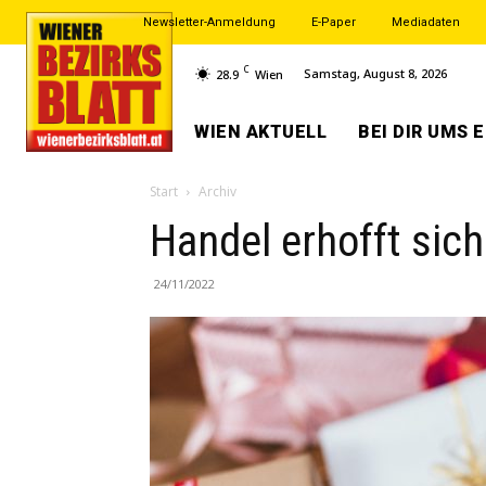
Newsletter-Anmeldung
E-Paper
Mediadaten
C
Samstag, August 8, 2026
28.9
Wien
WIEN AKTUELL
BEI DIR UMS 
Start
Archiv
Handel erhofft sic
24/11/2022