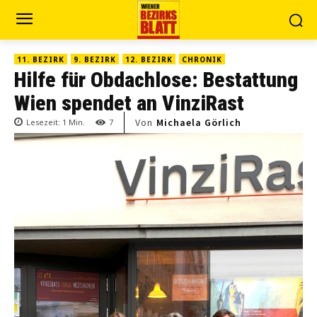
11. BEZIRK
9. BEZIRK
12. BEZIRK
CHRONIK
Hilfe für Obdachlose: Bestattung
Wien spendet an VinziRast
Von
Michaela Görlich
Lesezeit:
1
Min.
7