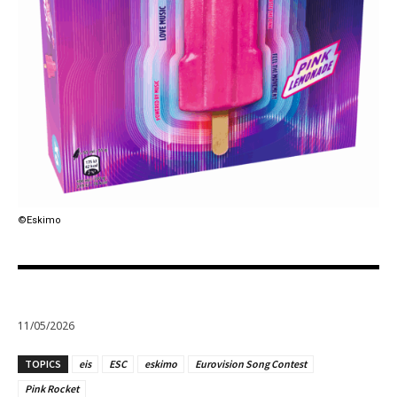
©Eskimo
11/05/2026
TOPICS
eis
ESC
eskimo
Eurovision Song Contest
Pink Rocket