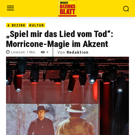
4. BEZIRK
KULTUR
„Spiel mir das Lied vom Tod“:
Morricone-Magie im Akzent
Von
Redaktion
Lesezeit:
1
Min.
4