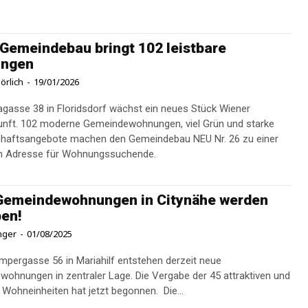
Gemeindebau bringt 102 leistbare
ngen
örlich
-
19/01/2026
hagasse 38 in Floridsdorf wächst ein neues Stück Wiener
nft. 102 moderne Gemeindewohnungen, viel Grün und starke
haftsangebote machen den Gemeindebau NEU Nr. 26 zu einer
en Adresse für Wohnungssuchende.
Gemeindewohnungen in Citynähe werden
en!
inger
-
01/08/2025
umpergasse 56 in Mariahilf entstehen derzeit neue
ohnungen in zentraler Lage. Die Vergabe der 45 attraktiven und
leistbaren Wohneinheiten hat jetzt begonnen. Die...