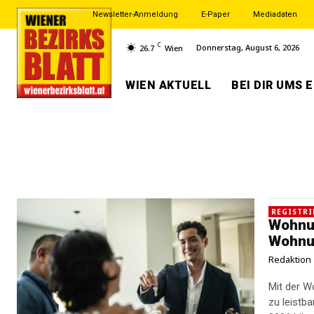
Newsletter-Anmeldung
E-Paper
Mediadaten
C
Donnerstag, August 6, 2026
26.7
Wien
WIEN AKTUELL
BEI DIR UMS 
REGISTRI
Wohnu
Wohnu
Redaktion
Mit der W
zu leistbarem Wohnraum. Üb