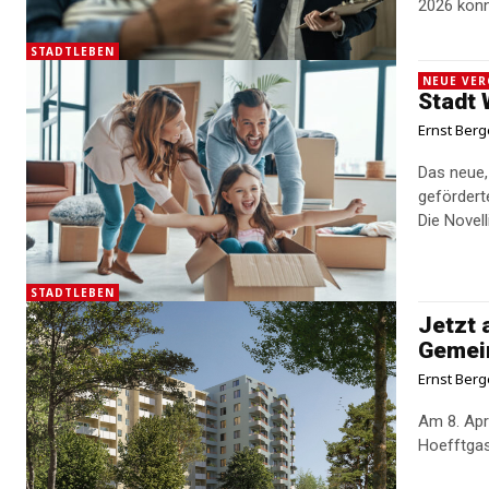
2026 könn
STADTLEBEN
NEUE VE
Stadt 
Ernst Berg
Das neue,
gefördert
Die Novel
STADTLEBEN
Jetzt 
Gemei
Ernst Berg
Am 8. Apr
Hoefftgas