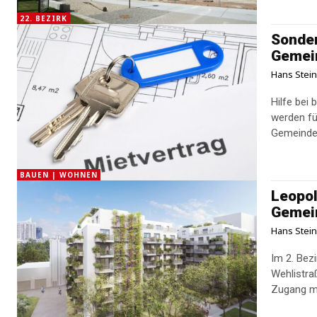
22. BEZIRK
Sonder
Gemei
Hans Stei
Hilfe bei
werden fü
Gemeindew
BAUEN | WOHNEN
Leopol
Gemei
Hans Stei
Im 2. Bez
Wehlistra
Zugang mi