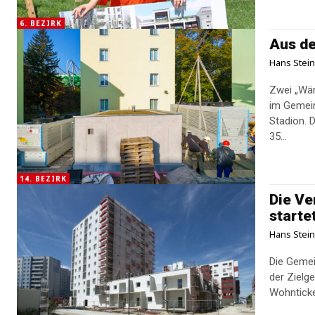
6. BEZIRK
Aus de
Hans Stei
Zwei „Wär
im Gemei
Stadion. Der Gemeindebau-Komplex Deutschordenstraße 7–25 und 27–
35...
14. BEZIRK
Die V
starte
Hans Stei
Die Gemei
der Zielg
Wohnticke