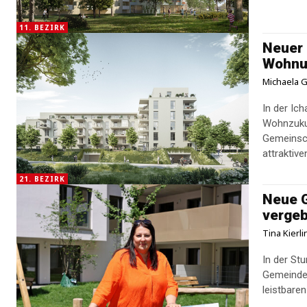
11. BEZIRK
Neuer 
Wohnu
Michaela G
In der Ic
Wohnzuku
Gemeinsc
attraktiv
21. BEZIRK
Neue 
vergeb
Tina Kierl
In der St
Gemeindew