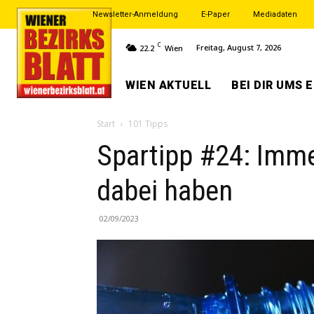
Newsletter-Anmeldung
E-Paper
Mediadaten
C
Freitag, August 7, 2026
22.2
Wien
WIEN AKTUELL
BEI DIR UMS 
Start
101 Tipps
Spartipp #24: Imme
dabei haben
02/09/2023