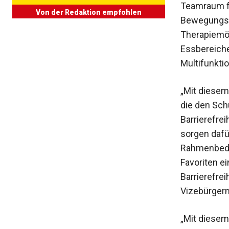
Teamraum f
Von der Redaktion empfohlen
Bewegungsr
Therapiemö
Essbereich
Multifunkti
„Mit diesem
die den Schu
Barrierefre
sorgen dafü
Rahmenbedi
Favoriten ei
Barrierefre
Vizebürger
„Mit diesem