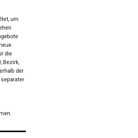
ltet, um
tehen
ngebote
 neue
r die
 Bezirk,
erhalb der
 separater
mmen.