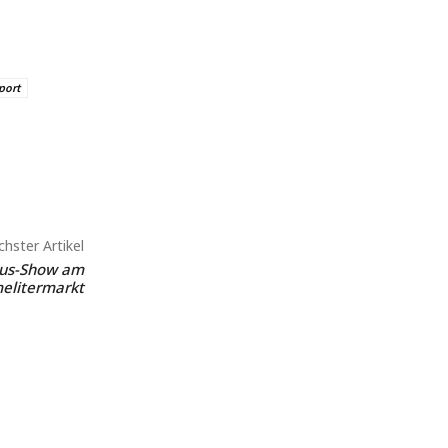
port
hster Artikel
pus-Show am
elitermarkt