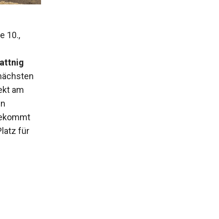
e 10.,
attnig
 nächsten
ekt am
en
 bekommt
latz für