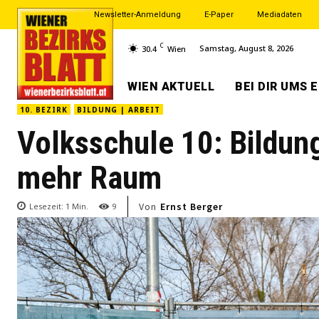
Newsletter-Anmeldung
E-Paper
Mediadaten
C
Samstag, August 8, 2026
30.4
Wien
WIEN AKTUELL
BEI DIR UMS 
10. BEZIRK
BILDUNG | ARBEIT
Volksschule 10: Bildun
mehr Raum
Von
Ernst Berger
Lesezeit:
1
Min.
9