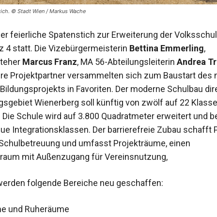
tich. © Stadt Wien / Markus Wache
er feierliche Spatenstich zur Erweiterung der Volksschul
z 4 statt. Die Vizebürgermeisterin
Bettina Emmerling
,
steher
Marcus Franz
, MA 56-Abteilungsleiterin
Andrea Tr
re Projektpartner versammelten sich zum Baustart des
 Bildungsprojekts in Favoriten. Der moderne Schulbau dir
sgebiet Wienerberg soll künftig von zwölf auf 22 Klass
Die Schule wird auf 3.800 Quadratmeter erweitert und
ue Integrationsklassen. Der barrierefreie Zubau schafft P
Schulbetreuung und umfasst Projekträume, einen
aum mit Außenzugang für Vereinsnutzung,
erden folgende Bereiche neu geschaffen:
me und Ruheräume