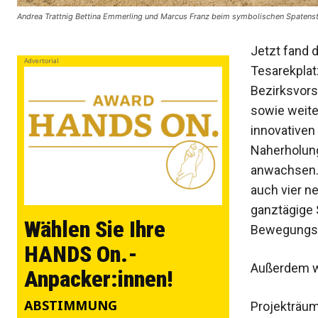
Andrea Trattnig Bettina Emmerling und Marcus Franz beim symbolischen Spatens
Jetzt fand d
Advertorial
Tesarekplat
Bezirksvor
sowie weite
innovativen
Naherholung
anwachsen. 
auch vier ne
ganztägige 
Wählen Sie Ihre
Bewegungsr
HANDS On.-
Außerdem w
Anpacker:innen!
ABSTIMMUNG
Projekträu