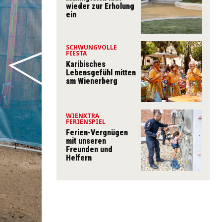
wieder zur Erholung
ein
SCHWUNGVOLLE
FIESTA
Karibisches
Lebensgefühl mitten
am Wienerberg
WIENXTRA
FERIENSPIEL
Ferien-Vergnügen
mit unseren
Freunden und
Helfern