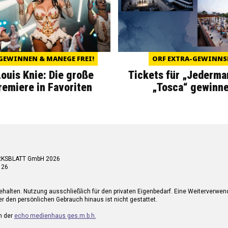
GEWINNEN & MANEGE FREI!
ORF EXTRA-GEWINNS
Louis Knie: Die große
Tickets für „Jederma
miere in Favoriten
„Tosca“ gewinne
RKSBLATT GmbH 2026
 26
ehalten. Nutzung ausschließlich für den privaten Eigenbedarf. Eine Weiterverwe
r den persönlichen Gebrauch hinaus ist nicht gestattet.
n der
echo medienhaus ges.m.b.h.