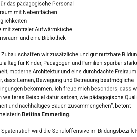
ür das pädagogische Personal
aum mit Nebenflächen
glichkeiten
e mit zentraler Aufwärmküche
onsraum und eine Bibliothek
 Zubau schaffen wir zusätzliche und gut nutzbare Bildu
lalltag für Kinder, Pädagogen und Familien spürbar stärk
iheit, moderne Architektur und eine durchdachte Freirau
r, dass Lernen, Bewegung und Betreuung bestmögliche
ngungen bekommen. Ich freue mich besonders, dass wi
n weiteres Beispiel dafür setzen, wie pädagogische Qualit
iheit und nachhaltiges Bauen zusammengehen“, betont
meisterin
Bettina Emmerling
.
 Spatenstich wird die Schuloffensive im Bildungsbezirk 