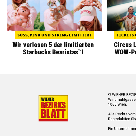
SÜSS, PINK UND STRENG LIMITIERT
TICKETS 
Wir verlosen 5 der limitierten
Circus 
Starbucks Bearistas™!
WOW-Pre
© WIENER BEZI
Windmühlgasse
1060 Wien.
Alle Rechte vorb
Reproduktion übe
Ein Unternehme