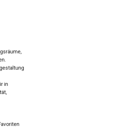
ngsräume,
en.
mgestaltung
r in
ät,
Favoriten