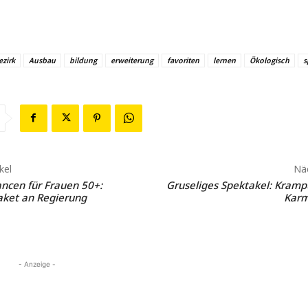
ezirk
Ausbau
bildung
erweiterung
favoriten
lernen
Ökologisch
s
kel
Näc
ncen für Frauen 50+:
Gruseliges Spektakel: Kram
ket an Regierung
Karm
- Anzeige -