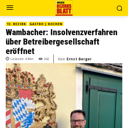
13. BEZIRK
GASTRO | KOCHEN
Wambacher: Insolvenzverfahren
über Betreiber­gesellschaft
eröffnet
Von
Ernst Berger
Lesezeit:
4
Min.
242