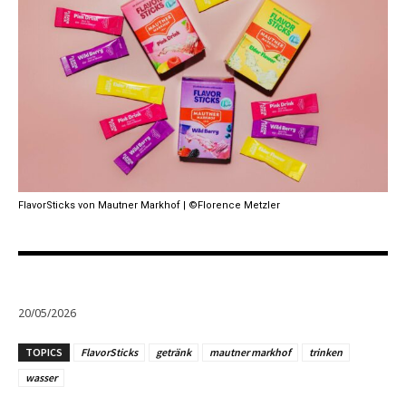
FlavorSticks von Mautner Markhof | ©Florence Metzler
20/05/2026
TOPICS
FlavorSticks
getränk
mautner markhof
trinken
wasser