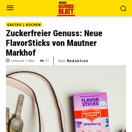
GASTRO | KOCHEN
Zuckerfreier Genuss: Neue
FlavorSticks von Mautner
Markhof
Von
Redaktion
Lesezeit:
1
Min.
21