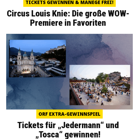
TICKETS GEWINNEN & MANEGE FREI!
Circus Louis Knie: Die große WOW-
Premiere in Favoriten
ORF EXTRA-GEWINNSPIEL
Tickets für „Jedermann“ und
„Tosca“ gewinnen!