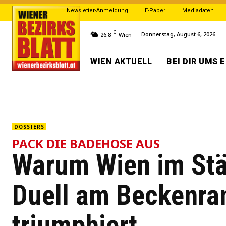
Newsletter-Anmeldung
E-Paper
Mediadaten
C
Donnerstag, August 6, 2026
26.8
Wien
WIEN AKTUELL
BEI DIR UMS 
DOSSIERS
PACK DIE BADEHOSE AUS
Warum Wien im Stä
Duell am Beckenra
triumphiert