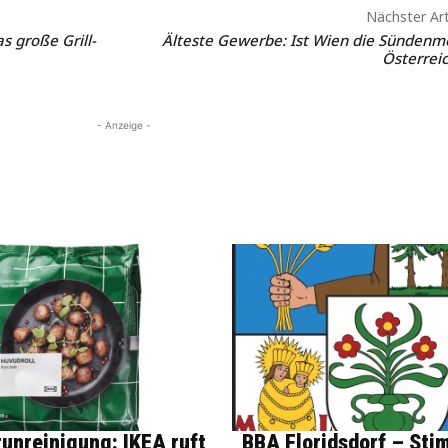
Nächster Art
s große Grill-
Älteste Gewerbe: Ist Wien die Sündenm
Österrei
- Anzeige -
unreinigung: IKEA ruft
BBA Floridsdorf – Sti