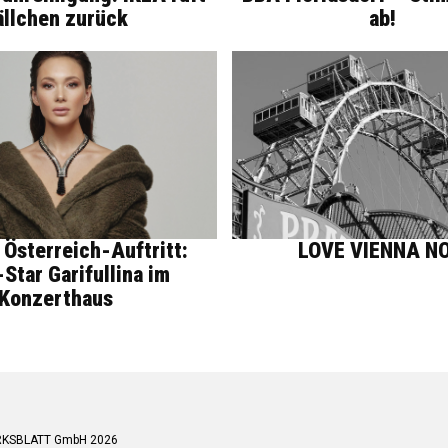
ällchen zurück
ab!
 Österreich-Auftritt:
LOVE VIENNA N
Star Garifullina im
Konzerthaus
RKSBLATT GmbH 2026