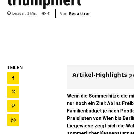
Von
Redaktion
Lesezeit:
2
Min.
41
TEILEN
Artikel-Highlights
(z
Wenn die Sommerhitze die mi
nur noch ein Ziel: Ab ins Fre
Familienbudget je nach Postle
Preislisten von Wien bis Be
Liegewiese zeigt sich die Wa
sommerlicher Kassensturz a