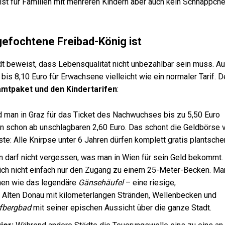
 ist für Familien mit mehreren Kindern aber auch kein Schnäppch
efochtene Freibad-König ist
 beweist, dass Lebensqualität nicht unbezahlbar sein muss. Au
 bis 8,10 Euro für Erwachsene vielleicht wie ein normaler Tarif. D
mtpaket und den Kindertarifen
:
man in Graz für das Ticket des Nachwuchses bis zu 5,50 Euro
ien schon ab unschlagbaren 2,60 Euro. Das schont die Geldbörse 
te: Alle Knirpse unter 6 Jahren dürfen komplett gratis plantsche
 darf nicht vergessen, was man in Wien für sein Geld bekommt.
sich nicht einfach nur den Zugang zu einem 25-Meter-Becken. Ma
ionen wie das legendäre
Gänsehäufel
– eine riesige,
 Alten Donau mit kilometerlangen Stränden, Wellenbecken und
fbergbad
mit seiner epischen Aussicht über die ganze Stadt.