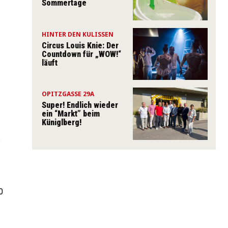
Sommertage
HINTER DEN KULISSEN
Circus Louis Knie: Der
Countdown für „WOW!“
läuft
OPITZGASSE 29A
Super! Endlich wieder
ein “Markt” beim
Küniglberg!
n
s
0