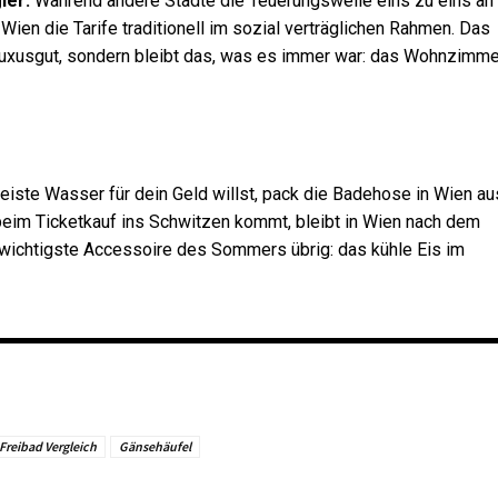
ier:
Während andere Städte die Teuerungswelle eins zu eins an
Wien die Tarife traditionell im sozial verträglichen Rahmen. Das
 Luxusgut, sondern bleibt das, was es immer war: das Wohnzimm
te Wasser für dein Geld willst, pack die Badehose in Wien au
im Ticketkauf ins Schwitzen kommt, bleibt in Wien nach dem
s wichtigste Accessoire des Sommers übrig: das kühle Eis im
 Freibad Vergleich
Gänsehäufel