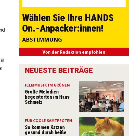
Wählen Sie Ihre HANDS
On.-Anpacker:innen!
Und
ABSTIMMUNG
Von der Redaktion empfohlen
 in
s
NEUESTE BEITRÄGE
FILMMUSIK IM GRÜNEN
Große Melodien
begeisterten im Haus
Schmelz
FÜR COOLE SAMTPFOTEN
So kommen Katzen
gesund durch heiße