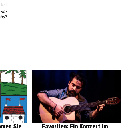
ikel
eile
chs?
mmen Sie
Favoriten: Ein Konzert im