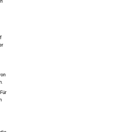
en
f
er
von
n.
 Für
n