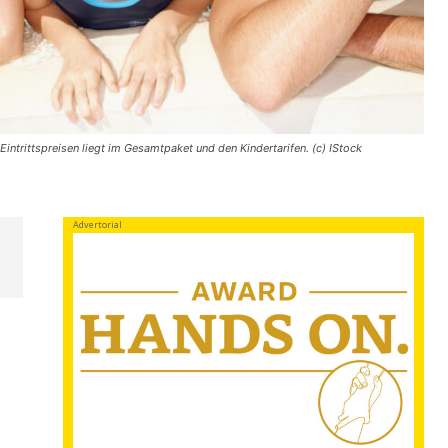
Eintrittspreisen liegt im Gesamtpaket und den Kindertarifen. (c) IStock
Advertorial
s