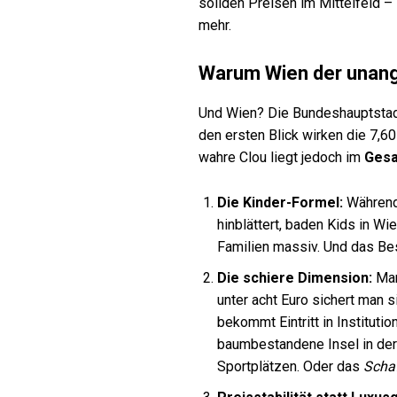
soliden Preisen im Mittelfeld –
mehr.
Warum Wien der unang
Und Wien? Die Bundeshauptstadt
den ersten Blick wirken die 7,60
wahre Clou liegt jedoch im
Gesa
Die Kinder-Formel:
Während 
hinblättert, baden Kids in W
Familien massiv. Und das Bes
Die schiere Dimension:
Man
unter acht Euro sichert man 
bekommt Eintritt in Institut
baumbestandene Insel in der
Sportplätzen. Oder das
Scha