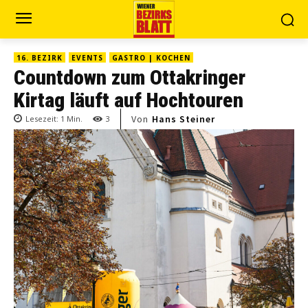
16. BEZIRK
EVENTS
GASTRO | KOCHEN
Countdown zum Ottakringer
Kirtag läuft auf Hochtouren
Von
Hans Steiner
Lesezeit:
1
Min.
3