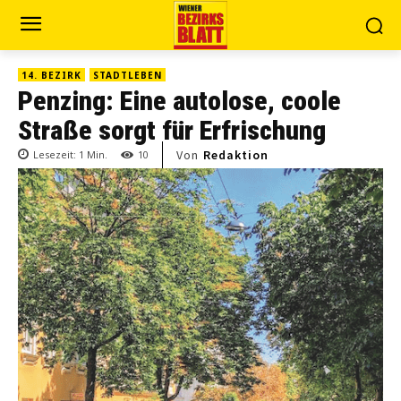
14. BEZIRK
STADTLEBEN
Penzing: Eine autolose, coole
Straße sorgt für Erfrischung
Von
Redaktion
Lesezeit:
1
Min.
10