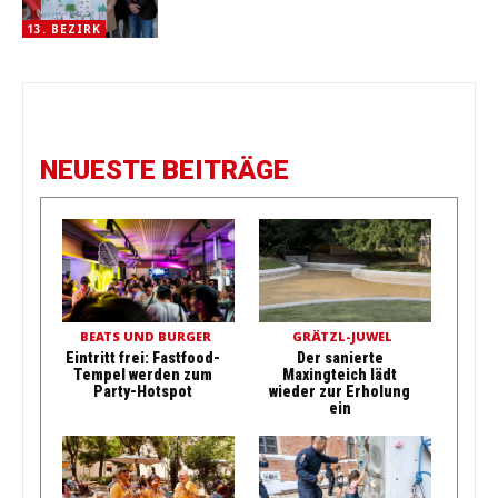
13. BEZIRK
NEUESTE BEITRÄGE
BEATS UND BURGER
GRÄTZL-JUWEL
Eintritt frei: Fastfood-
Der sanierte
Tempel werden zum
Maxingteich lädt
Party-Hotspot
wieder zur Erholung
ein