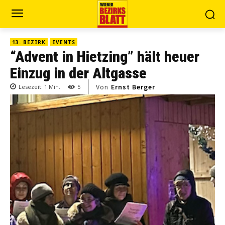
13. BEZIRK
EVENTS
“Advent in Hietzing” hält heuer
Einzug in der Altgasse
Von
Ernst Berger
Lesezeit:
1
Min.
5