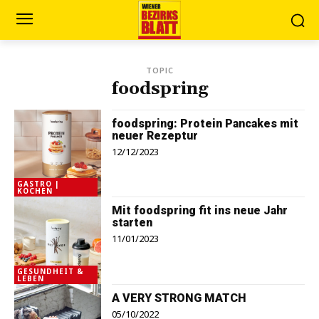
TOPIC
foodspring
foodspring: Protein Pancakes mit
neuer Rezeptur
12/12/2023
GASTRO |
KOCHEN
Mit foodspring fit ins neue Jahr
starten
11/01/2023
GESUNDHEIT &
LEBEN
A VERY STRONG MATCH
05/10/2022