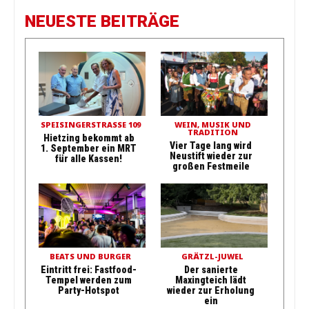
NEUESTE BEITRÄGE
SPEISINGERSTRASSE 109
WEIN, MUSIK UND
TRADITION
Hietzing bekommt ab
Vier Tage lang wird
1. September ein MRT
Neustift wieder zur
für alle Kassen!
großen Festmeile
BEATS UND BURGER
GRÄTZL-JUWEL
Eintritt frei: Fastfood-
Der sanierte
Tempel werden zum
Maxingteich lädt
Party-Hotspot
wieder zur Erholung
ein