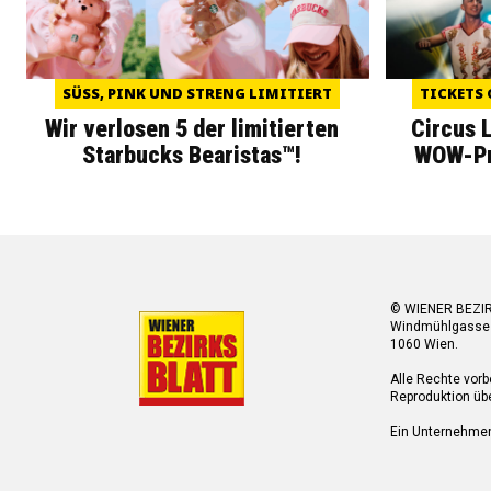
SÜSS, PINK UND STRENG LIMITIERT
TICKETS 
Wir verlosen 5 der limitierten
Circus 
Starbucks Bearistas™!
WOW-Pre
© WIENER BEZI
Windmühlgasse
1060 Wien.
Alle Rechte vorb
Reproduktion übe
Ein Unternehme