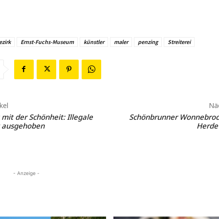
ezirk
Ernst-Fuchs-Museum
künstler
maler
penzing
Streiterei
kel
Näc
mit der Schönheit: Illegale
Schönbrunner Wonnebroc
k ausgehoben
Herde
- Anzeige -