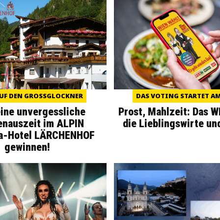
UF DEN GROSSGLOCKNER
DAS VOTING STARTET AM 
eine unvergessliche
Prost, Mahlzeit: Das 
enauszeit im ALPIN
die Lieblingswirte un
a-Hotel LÄRCHENHOF
gewinnen!