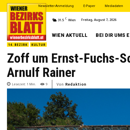
Newsletter-Anmeldung
E-Paper
Mediadaten
C
Freitag, August 7, 2026
31.5
Wien
WIEN AKTUELL
BEI DIR UMS 
14. BEZIRK
KULTUR
Zoff um Ernst-Fuchs-S
Arnulf Rainer
Von
Redaktion
Lesezeit:
1
Min.
9