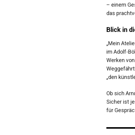
– einem Ges
das prachtv
Blick in d
„Mein Atelie
im Adolf-Bö
Werken von 
Weggefährte
„den künstl
Ob sich Arn
Sicher ist 
für Gespräch