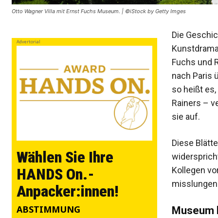
Otto Wagner Villa mit Ernst Fuchs Museum. | ©iStock by Getty Imges
Die Geschich
Advertorial
Kunstdrama.
Fuchs und R
nach Paris 
so heißt es
Rainers – v
sie auf.
Diese Blätt
Wählen Sie Ihre
widersprich
Kollegen vo
HANDS On.-
misslungen 
Anpacker:innen!
ABSTIMMUNG
Museum b