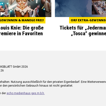
GEWINNEN & MANEGE FREI!
ORF EXTRA-GEWINNS
Louis Knie: Die große
Tickets für „Jederma
miere in Favoriten
„Tosca“ gewinne
RKSBLATT GmbH 2026
 26
ehalten. Nutzung ausschließlich für den privaten Eigenbedarf. Eine Weiterverwe
r den persönlichen Gebrauch hinaus ist nicht gestattet.
n der
echo medienhaus ges.m.b.h.