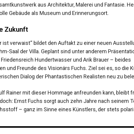
amtkunstwerk aus Architektur, Malerei und Fantasie. He
olle Gebäude als Museum und Erinnerungsort.
ie Zukunft
r ist verwaist“ bildet den Auftakt zu einer neuen Ausstel
hm-Saal der Villa. Geplant sind unter anderem Präsentati
Friedensreich Hundertwasser und Arik Brauer – beides
n und Freunde des Visionärs Fuchs. Ziel sei es, so die K
erischen Dialog der Phantastischen Realisten neu zu bel
ulf Rainer mit dieser Hommage anfreunden kann, bleibt fr
jedoch: Ernst Fuchs sorgt auch zehn Jahre nach seinem 
sstoff – ganz im Sinne eines Künstlers, der stets polari