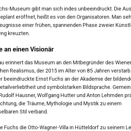
chs-Museum gibt man sich indes unbeeindruckt. Die Aus
eplant eröffnet, heißt es von den Organisatoren. Man seh
eugnisse einer frühen, spannenden Phase zweier Künstle
ng kreuzten.
an einen Visionär
au erinnert das Museum an den Mitbegründer des Wiene
hen Realismus, der 2015 im Alter von 85 Jahren verstarb
r beeindruckte Ernst Fuchs an der Akademie der bilden
Detailverliebtheit und symbolstarken Bildsprache. Gemei
, Rudolf Hausner, Wolfgang Hutter und Anton Lehmden prä
ichtung, die Träume, Mythologie und Mystik zu einem
lbaren Stil verband.
 Fuchs die Otto-Wagner-Villa in Hütteldorf zu seinem 