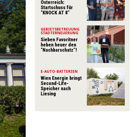
Österreich:
Startschuss für
“KNOCK AT 8”
GEBIETSBETREUUNG
STADTERNEUERUNG
Sieben Favoritner
heben heuer den
“Nachbarschatz”!
E-AUTO-BATTERIEN
Wien Energie bringt
Second-Life-
Speicher nach
Liesing