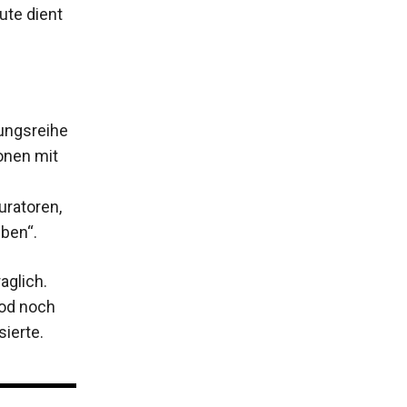
ute dient
lungsreihe
onen mit
uratoren,
eben“.
aglich.
Tod noch
sierte.