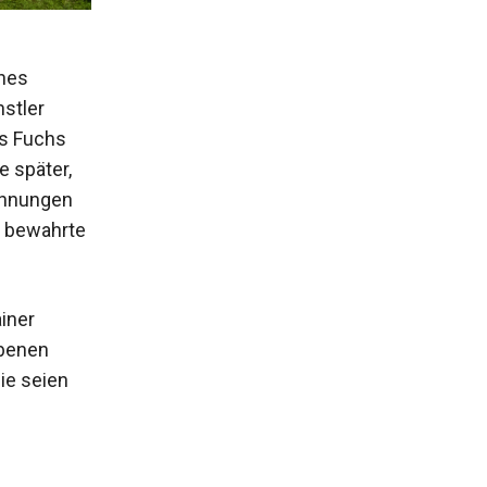
ines
nstler
ls Fuchs
e später,
ichnungen
d bewahrte
iner
rbenen
ie seien