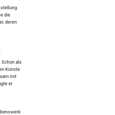
stellung
e die
r, deren
r
. Schon als
den Künste
nsam mit
gte er
Lebenswerk