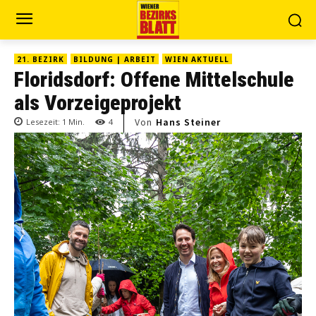
21. BEZIRK
BILDUNG | ARBEIT
WIEN AKTUELL
Floridsdorf: Offene Mittelschule
als Vorzeigeprojekt
Von
Hans Steiner
Lesezeit:
1
Min.
4