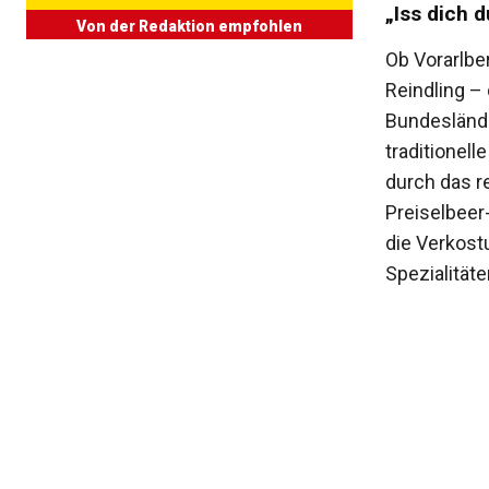
„Iss dich 
Von der Redaktion empfohlen
Ob Vorarlbe
Reindling – 
Bundesländer
traditionel
durch das r
Preiselbeer
die Verkost
Spezialitäte