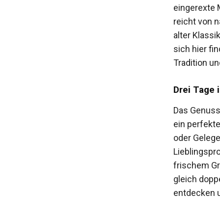
eingerexte M
reicht von 
alter Klass
sich hier fi
Tradition u
Drei Tage 
Das Genussf
ein perfekte
oder Gelege
Lieblingspr
frischem Gr
gleich doppe
entdecken u