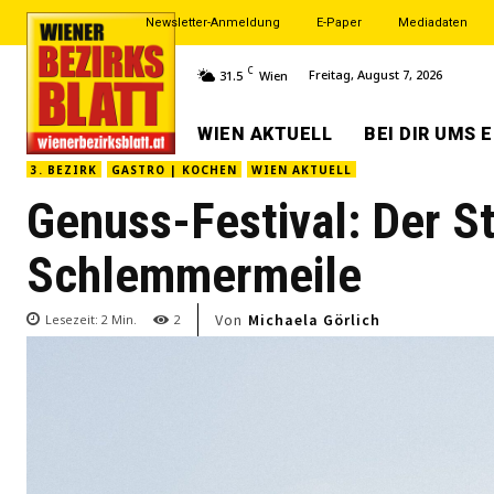
Newsletter-Anmeldung
E-Paper
Mediadaten
C
Freitag, August 7, 2026
31.5
Wien
WIEN AKTUELL
BEI DIR UMS 
3. BEZIRK
GASTRO | KOCHEN
WIEN AKTUELL
Genuss-Festival: Der St
Schlemmermeile
Von
Michaela Görlich
Lesezeit:
2
Min.
2