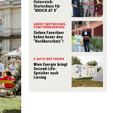
Österreich:
Startschuss für
“KNOCK AT 8”
GEBIETSBETREUUNG
STADTERNEUERUNG
Sieben Favoritner
heben heuer den
“Nachbarschatz”!
E-AUTO-BATTERIEN
Wien Energie bringt
Second-Life-
Speicher nach
Liesing