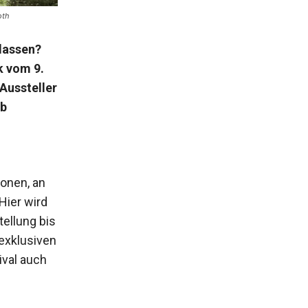
oth
rlassen?
k vom 9.
Aussteller
Ob
n
onen, an
Hier wird
tellung bis
exklusiven
ival auch