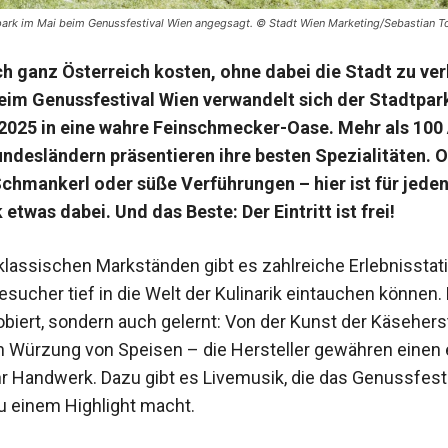
dtpark im Mai beim Genussfestival Wien angegsagt. © Stadt Wien Marketing/Sebastian T
h ganz Österreich kosten, ohne dabei die Stadt zu ve
eim Genussfestival Wien verwandelt sich der Stadtpar
 2025 in eine wahre Feinschmecker-Oase. Mehr als 100 
undesländern präsentieren ihre besten Spezialitäten. 
chmankerl oder süße Verführungen – hier ist für jede
twas dabei. Und das Beste: Der Eintritt ist frei!
lassischen Markständen gibt es zahlreiche Erlebnisstati
sucher tief in die Welt der Kulinarik eintauchen können. 
obiert, sondern auch gelernt: Von der Kunst der Käsehers
en Würzung von Speisen – die Hersteller gewähren einen 
ihr Handwerk. Dazu gibt es Livemusik, die das Genussfest
u einem Highlight macht.