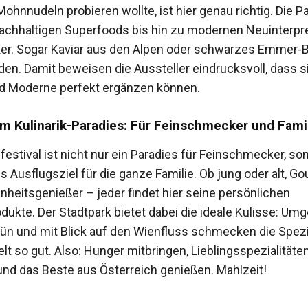
ohnnudeln probieren wollte, ist hier genau richtig. Die Pa
nachhaltigen Superfoods bis hin zu modernen Neuinterpr
iker. Sogar Kaviar aus den Alpen oder schwarzes Emmer-B
nden. Damit beweisen die Aussteller eindrucksvoll, dass s
nd Moderne perfekt ergänzen können.
im Kulinarik-Paradies: Für Feinschmecker und Fami
estival ist nicht nur ein Paradies für Feinschmecker, so
s Ausflugsziel für die ganze Familie. Ob jung oder alt, G
nheitsgenießer – jeder findet hier seine persönlichen
odukte. Der Stadtpark bietet dabei die ideale Kulisse: Um
ün und mit Blick auf den Wienfluss schmecken die Spezi
lt so gut. Also: Hunger mitbringen, Lieblingsspezialitäte
nd das Beste aus Österreich genießen. Mahlzeit!