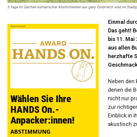
3 Tage im Zeichen kulinarischer Köstlichkeiten aus ganz Österreich sind im Sta
Einmal durc
Advertorial
Das geht! B
bis 11. Mai
aus allen B
herzhafte S
Geschmack e
Neben den k
denen die Be
Wählen Sie Ihre
nicht nur pr
zur richtig
HANDS On.-
Einblick in 
Anpacker:innen!
akustisch z
ABSTIMMUNG