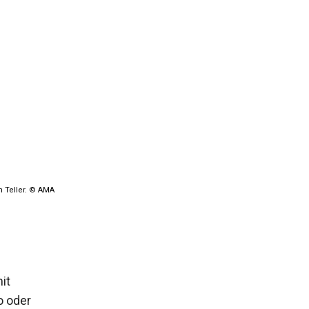
n Teller. © AMA
it
o oder