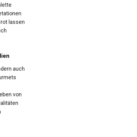
lette
etationen
rot lassen
ich
lien
ndern auch
ourmets
geben von
alitäten
n