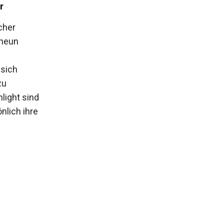
r
cher
 neun
 sich
zu
light sind
nlich ihre