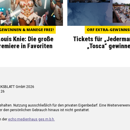
GEWINNEN & MANEGE FREI!
ORF EXTRA-GEWINNS
Louis Knie: Die große
Tickets für „Jederma
miere in Favoriten
„Tosca“ gewinne
RKSBLATT GmbH 2026
 26
ehalten. Nutzung ausschließlich für den privaten Eigenbedarf. Eine Weiterverwe
r den persönlichen Gebrauch hinaus ist nicht gestattet.
n der
echo medienhaus ges.m.b.h.