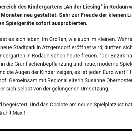
ereich des Kindergartens „An der Liesing“ in Rodaun 
 Monaten neu gestaltet. Sehr zur Freude der kleinen Li
en Spielgeräte sofort ausprobierten.
ässt es sich leben. Im Großen, wie auch im Kleinen. Währ
neue Stadtpark in Atzgersdorf eröffnet wird, durften sich
indergarten in Rodaun schon heute freuen. “Der Bezirk hat
 in die Grünflächenbepflanzung und neue, moderne Spiel
Und die Augen der Kinder zeigen, es ist jeden Euro wert!” f
hof. Gemeinsam mit Regionalleiterin Susanne Obernoste
er sich selbst von der gelungenen Umsetzung.
d begeistert. Und das Coolste am neuen Spielplatz ist natü
rahlt Maxi!