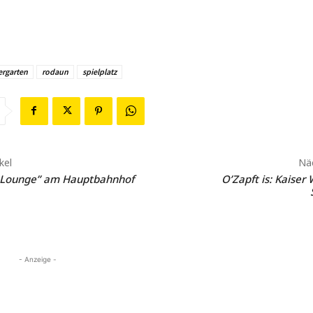
ergarten
rodaun
spielplatz
kel
Näc
 Lounge” am Hauptbahnhof
O’Zapft is: Kaiser
- Anzeige -