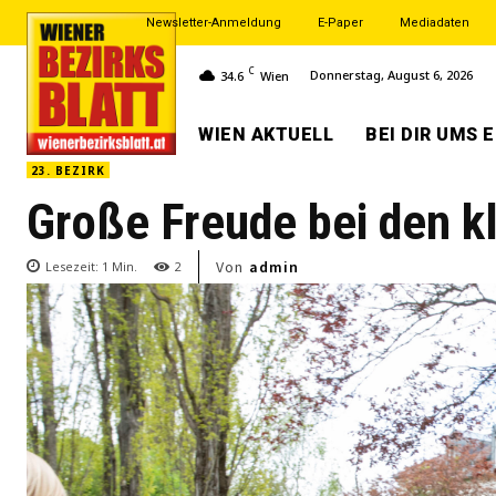
Newsletter-Anmeldung
E-Paper
Mediadaten
C
Donnerstag, August 6, 2026
34.6
Wien
WIEN AKTUELL
BEI DIR UMS 
23. BEZIRK
Große Freude bei den k
Von
admin
Lesezeit:
1
Min.
2