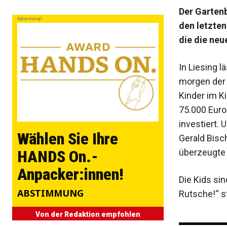
Der Gartenb
Advertorial
den letzten
die die neu
In Liesing l
morgen der 
Kinder im K
75.000 Euro
investiert. 
Wählen Sie Ihre
Gerald Bisc
überzeugte 
HANDS On.-
Anpacker:innen!
Die Kids sin
ABSTIMMUNG
Rutsche!“ st
Von der Redaktion empfohlen