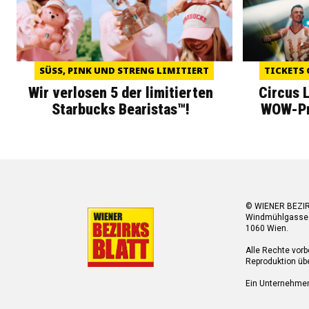
SÜSS, PINK UND STRENG LIMITIERT
TICKETS 
Wir verlosen 5 der limitierten
Circus 
Starbucks Bearistas™!
WOW-Pre
© WIENER BEZI
Windmühlgasse
1060 Wien.
Alle Rechte vorb
Reproduktion übe
Ein Unternehme