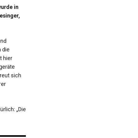
wurde in
esinger,
end
 die
 hier
geräte
reut sich
rer
rlich: „Die