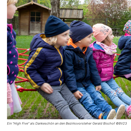
Ein "High Five" als Dankeschön an den Bezirksvorsteher Gerald Bischof ©BV23