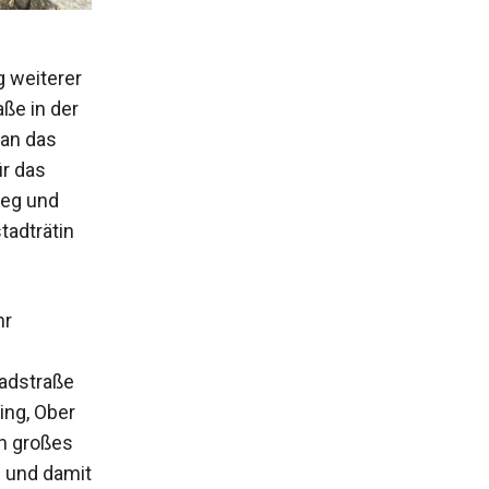
g weiterer
ße in der
 an das
ür das
weg und
tadträtin
hr
radstraße
ing, Ober
in großes
n und damit