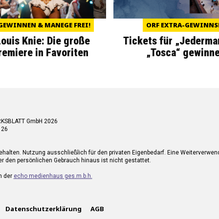
GEWINNEN & MANEGE FREI!
ORF EXTRA-GEWINNS
Louis Knie: Die große
Tickets für „Jederma
miere in Favoriten
„Tosca“ gewinne
RKSBLATT GmbH 2026
 26
ehalten. Nutzung ausschließlich für den privaten Eigenbedarf. Eine Weiterverwe
r den persönlichen Gebrauch hinaus ist nicht gestattet.
n der
echo medienhaus ges.m.b.h.
Datenschutzerklärung
AGB