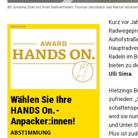
BV Johanna Zinkl mit ihren Stellvertretern Thomas Gerstbach und Marcel Höckner 
Kurz vor Ja
Advertorial
Radwegeproj
Auhofstraße
Hauptradverk
Radeln im B
bieten zu di
Ulli Sima
.
Hietzings B
Wählen Sie Ihre
zufrieden: 
schattenspe
HANDS On.-
wird sie nu
Anpacker:innen!
und Unter St
ABSTIMMUNG
Plus ist zu