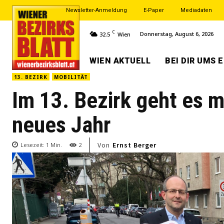
Newsletter-Anmeldung
E-Paper
Mediadaten
C
Donnerstag, August 6, 2026
32.5
Wien
WIEN AKTUELL
BEI DIR UMS 
13. BEZIRK
MOBILITÄT
Im 13. Bezirk geht es m
neues Jahr
Von
Ernst Berger
Lesezeit:
1
Min.
2