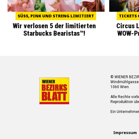
SÜSS, PINK UND STRENG LIMITIERT
TICKETS 
Wir verlosen 5 der limitierten
Circus 
Starbucks Bearistas™!
WOW-Pre
© WIENER BEZI
Windmühlgasse
1060 Wien.
Alle Rechte vorb
Reproduktion übe
Ein Unternehme
Impressum