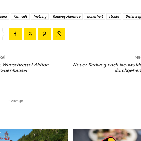
ezirk
Fahrradt
hietzing
Radwegoffensive
sicherheit
straße
Unterweg
kel
Näc
 Wunschzettel-Aktion
Neuer Radweg nach Neuwaldeg
Frauenhäuser
durchgehen
- Anzeige -