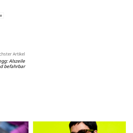
s
hster Artikel
g: Alszeile
d befahrbar