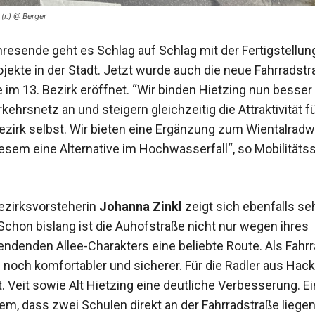
(r.) @ Berger
hresende geht es Schlag auf Schlag mit der Fertigstellun
ekte in der Stadt. Jetzt wurde auch die neue Fahrradstra
 im 13. Bezirk eröffnet. “Wir binden Hietzing nun besser
ehrsnetz an und steigern gleichzeitig die Attraktivität f
ezirk selbst. Wir bieten eine Ergänzung zum Wientalrad
esem eine Alternative im Hochwasserfall“, so Mobilitätss
ezirksvorsteherin
Johanna Zinkl
zeigt sich ebenfalls se
„Schon bislang ist die Auhofstraße nicht nur wegen ihres
ndenden Allee-Charakters eine beliebte Route. Als Fahr
n noch komfortabler und sicherer. Für die Radler aus Hack
. Veit sowie Alt Hietzing eine deutliche Verbesserung. E
dem, dass zwei Schulen direkt an der Fahrradstraße liege