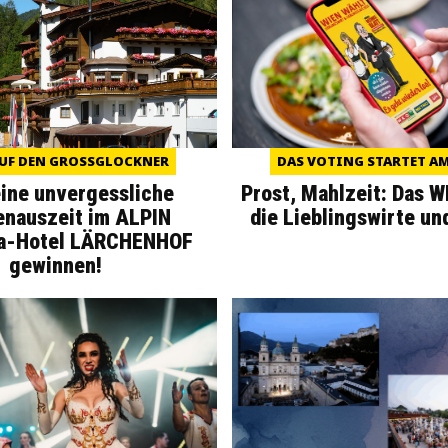
UF DEN GROSSGLOCKNER
DAS VOTING STARTET AM 
eine unvergessliche
Prost, Mahlzeit: Das 
enauszeit im ALPIN
die Lieblingswirte un
a-Hotel LÄRCHENHOF
gewinnen!