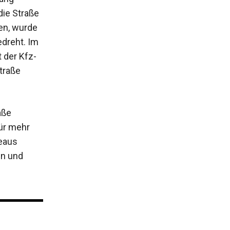
die Straße
en, wurde
dreht. Im
 der Kfz-
traße
aße
ür mehr
teaus
en und