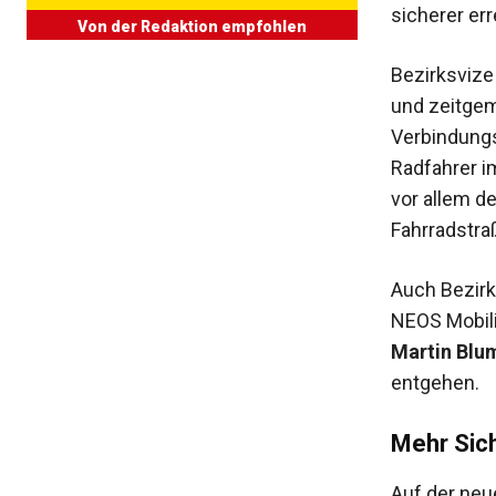
sicherer er
Von der Redaktion empfohlen
Bezirksviz
und zeitgem
Verbindungsb
Radfahrer i
vor allem d
Fahrradstraß
Auch Bezir
NEOS Mobil
Martin Blu
entgehen.
Mehr Sich
Auf der neu