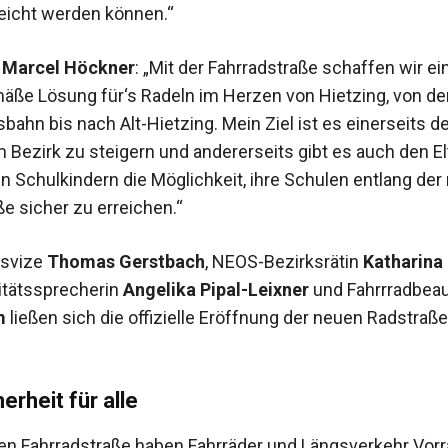
reicht werden können.“
e
Marcel Höckner
: „Mit der Fahrradstraße schaffen wir ei
äße Lösung für‘s Radeln im Herzen von Hietzing, von de
ahn bis nach Alt-Hietzing. Mein Ziel ist es einerseits de
m Bezirk zu steigern und andererseits gibt es auch den E
en Schulkindern die Möglichkeit, ihre Schulen entlang der
e sicher zu erreichen.“
ksvize
Thomas Gerstbach
, NEOS-Bezirksrätin
Katharina
itätssprecherin
Angelika Pipal-Leixner
und Fahrrradbeau
m
ließen sich die offizielle Eröffnung der neuen Radstraße
erheit für alle
en Fahrradstraße haben Fahrräder und Längsverkehr Vor