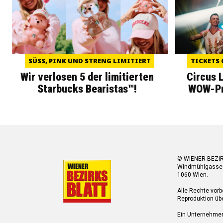
SÜSS, PINK UND STRENG LIMITIERT
TICKETS 
Wir verlosen 5 der limitierten
Circus 
Starbucks Bearistas™!
WOW-Pre
© WIENER BEZI
Windmühlgasse
1060 Wien.
Alle Rechte vorb
Reproduktion übe
Ein Unternehme