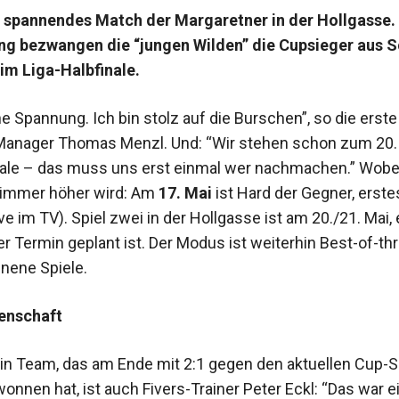
n spannendes Match der Margaretner in der Hollgasse.
ng bezwangen die “jungen Wilden” die Cupsieger aus 
im Liga-Halbfinale.
e Spannung. Ich bin stolz auf die Burschen”, so die erste
Manager Thomas Menzl. Und: “Wir stehen schon zum 20.
nale – das muss uns erst einmal wer nachmachen.” Wobei
 immer höher wird: Am
17. Mai
ist Hard der Gegner, erste
ve im TV). Spiel zwei in der Hollgasse ist am 20./21. Mai, 
ter Termin geplant ist. Der Modus ist weiterhin Best-of-thr
nene Spiele.
enschaft
ein Team, das am Ende mit 2:1 gegen den aktuellen Cup-S
nnen hat, ist auch Fivers-Trainer Peter Eckl: “Das war ei