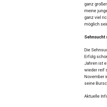
ganz großer
meine junge
ganz viel ri
möglich sei
Sehnsucht 
Die Sehnsuch
Erfolg scho
Jahren ist e
wieder reif 
November i
seine Burs
Aktuelle Inf