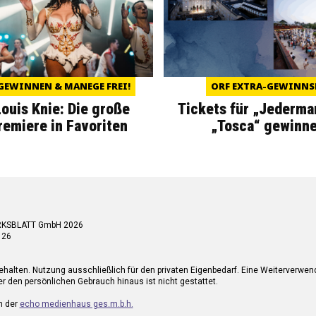
GEWINNEN & MANEGE FREI!
ORF EXTRA-GEWINNS
Louis Knie: Die große
Tickets für „Jederma
miere in Favoriten
„Tosca“ gewinne
RKSBLATT GmbH 2026
 26
ehalten. Nutzung ausschließlich für den privaten Eigenbedarf. Eine Weiterverwe
r den persönlichen Gebrauch hinaus ist nicht gestattet.
n der
echo medienhaus ges.m.b.h.