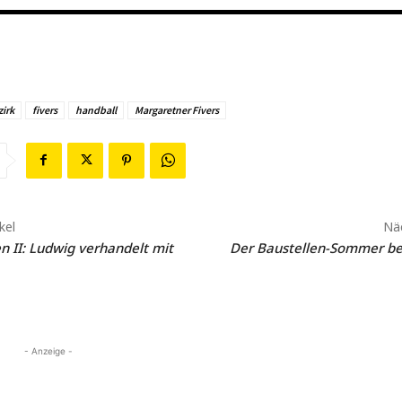
zirk
fivers
handball
Margaretner Fivers
kel
Näc
n II: Ludwig verhandelt mit
Der Baustellen-Sommer be
- Anzeige -