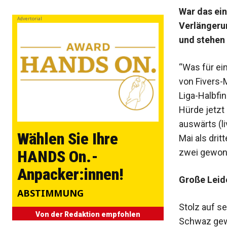
War das ei
Advertorial
Verlängeru
und stehen 
“Was für ein
von Fivers-
Liga-Halbfi
Hürde jetzt
auswärts (li
Wählen Sie Ihre
Mai als drit
zwei gewon
HANDS On.-
Anpacker:innen!
Große Leid
ABSTIMMUNG
Stolz auf s
Von der Redaktion empfohlen
Schwaz gewo