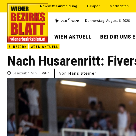
Newsletter-Anmeldung
E-Paper
Mediadaten
C
Donnerstag, August 6, 2026
29.8
Wien
WIEN AKTUELL
BEI DIR UMS 
5. BEZIRK
WIEN AKTUELL
Nach Husarenritt: Fiver
Von
Hans Steiner
Lesezeit:
1
Min.
1