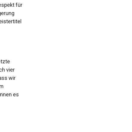
espekt für
gerung
istertitel
etzte
ch vier
dass wir
im
önnen es