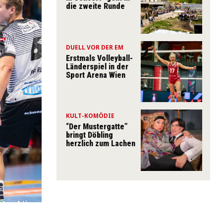
die zweite Runde
DUELL VOR DER EM
Erstmals Volleyball-
Länderspiel in der
Sport Arena Wien
KULT-KOMÖDIE
“Der Mustergatte”
bringt Döbling
herzlich zum Lachen