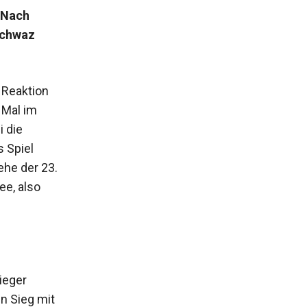
 Nach
Schwaz
 Reaktion
 Mal im
 die
s Spiel
ehe der 23.
ee, also
ieger
n Sieg mit