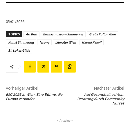
05/01/2026
TOPICS
Art Brut
Bezirksmuseum Simmering
Gratis Kultur Wien
Kunst Simmering
lesung
Literatur Wien
Naomi Kalwil
St. Lukas Gilde
Vorheriger Artikel
Nächster Artikel
ESC 2026 in Wien: Eine Bühne, die
Auf Gesundheit achten:
Europa verbindet
Beratung durch Community
Nurses
- Anzeige -