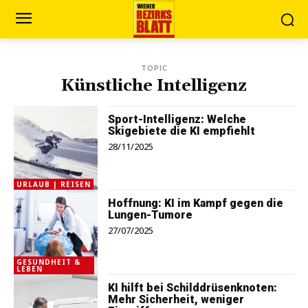
TOPIC
Künstliche Intelligenz
Sport-Intelligenz: Welche
Skigebiete die KI empfiehlt
28/11/2025
URLAUB | REISEN
Hoffnung: KI im Kampf gegen die
Lungen-Tumore
27/07/2025
GESUNDHEIT &
LEBEN
KI hilft bei Schilddrüsenknoten:
Mehr Sicherheit, weniger