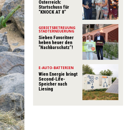
Österreich:
Startschuss für
“KNOCK AT 8”
GEBIETSBETREUUNG
STADTERNEUERUNG
Sieben Favoritner
heben heuer den
“Nachbarschatz”!
E-AUTO-BATTERIEN
Wien Energie bringt
Second-Life-
Speicher nach
Liesing