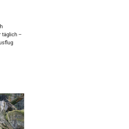
ch
 täglich –
usflug