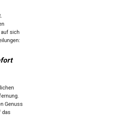
.
en
 auf sich
eilungen:
fort
lichen
fernung.
den Genuss
f das