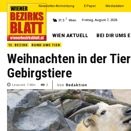
Newsletter-Anmeldung
E-Paper
Mediadaten
C
Freitag, August 7, 2026
31.5
Wien
WIEN AKTUELL
BEI DIR UMS 
13. BEZIRK
RUND UMS TIER
Weihnachten in der Tie
Gebirgstiere
Von
Redaktion
Lesezeit:
1
Min.
3