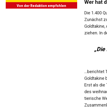
Wer hat d
Von der Redaktion empfohlen
Die 1.400 Q
Zunächst zo
Goldtakine, 
ziehen. In 
„Die
…berichtet 
Goldtakine 
Erst als di
des weihnac
tierische W
Zusammenl