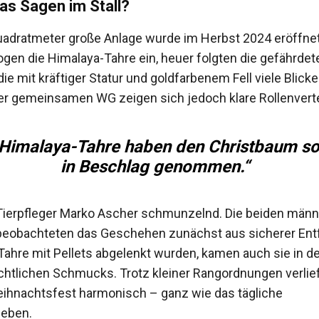
as Sagen im Stall?
uadratmeter große Anlage wurde im Herbst 2024 eröffnet
gen die Himalaya-Tahre ein, heuer folgten die gefährdet
die mit kräftiger Statur und goldfarbenem Fell viele Blicke
der gemeinsamen WG zeigen sich jedoch klare Rollenvert
 Himalaya-Tahre haben den Christbaum so
in Beschlag genommen.“
Tierpfleger Marko Ascher schmunzelnd. Die beiden männ
beobachteten das Geschehen zunächst aus sicherer Ent
e Tahre mit Pellets abgelenkt wurden, kamen auch sie in 
htlichen Schmucks. Trotz kleiner Rangordnungen verlie
eihnachtsfest harmonisch – ganz wie das tägliche
eben.