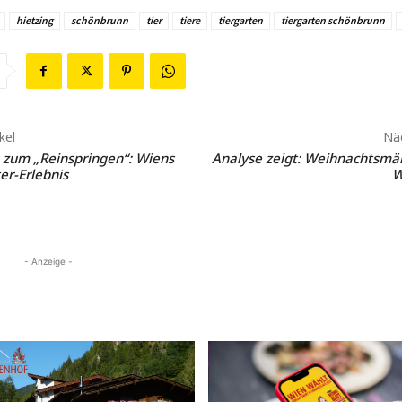
hietzing
schönbrunn
tier
tiere
tiergarten
tiergarten schönbrunn
kel
Näc
zum „Reinspringen“: Wiens
Analyse zeigt: Weihnachtsmä
er-Erlebnis
W
- Anzeige -