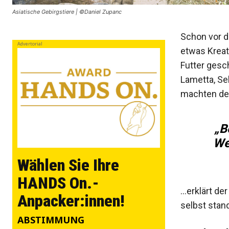
Asiatische Gebirgstiere | ©Daniel Zupanc
Schon vor de
Advertorial
etwas Kreat
Futter gesc
Lametta, Sel
machten den
„B
We
Wählen Sie Ihre
HANDS On.-
…erklärt de
Anpacker:innen!
selbst stan
ABSTIMMUNG