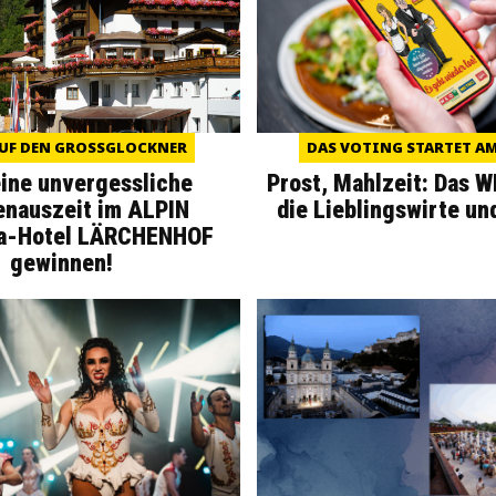
UF DEN GROSSGLOCKNER
DAS VOTING STARTET AM 
eine unvergessliche
Prost, Mahlzeit: Das 
enauszeit im ALPIN
die Lieblingswirte un
a-Hotel LÄRCHENHOF
gewinnen!