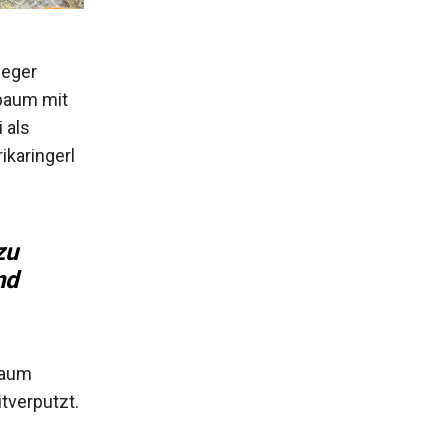
leger
tbaum mit
 als
ikaringerl
zu
nd
Baum
tverputzt.