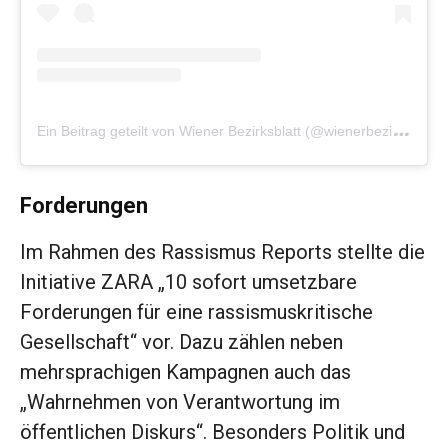
E
in Beitrag geteilt von Wiener Bezirksblatt (@wienerbezirksblatt)
Forderungen
Im Rahmen des Rassismus Reports stellte die
Initiative ZARA „10 sofort umsetzbare
Forderungen für eine rassismuskritische
Gesellschaft“ vor. Dazu zählen neben
mehrsprachigen Kampagnen auch das
„Wahrnehmen von Verantwortung im
öffentlichen Diskurs“. Besonders Politik und