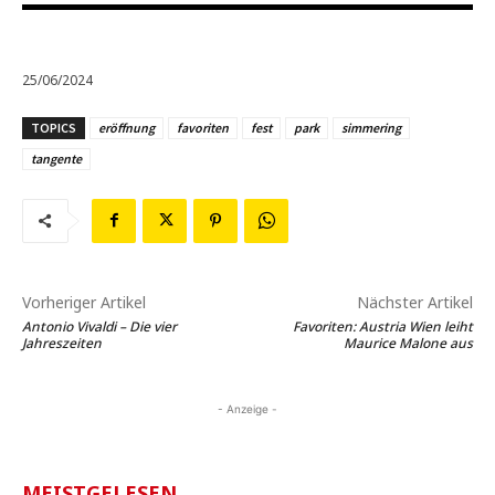
25/06/2024
TOPICS
eröffnung
favoriten
fest
park
simmering
tangente
Vorheriger Artikel
Nächster Artikel
Antonio Vivaldi – Die vier
Favoriten: Austria Wien leiht
Jahreszeiten
Maurice Malone aus
- Anzeige -
MEISTGELESEN