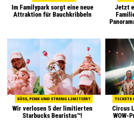
Im Familypark sorgt eine neue
Jetzt 
Attraktion für Bauchkribbeln
Famili
Panoram
SÜSS, PINK UND STRENG LIMITIERT
TICKETS 
Wir verlosen 5 der limitierten
Circus 
Starbucks Bearistas™!
WOW-Pre