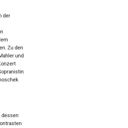
h der
on
llem
en. Zu den
 Mahler und
Konzert
Sopranistin
imoschek
, dessen
ontrasten