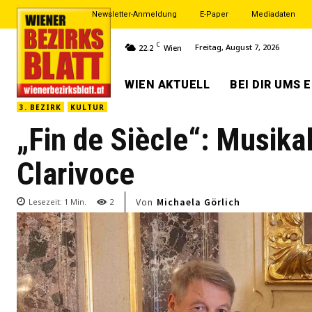
Newsletter-Anmeldung
E-Paper
Mediadaten
C
Freitag, August 7, 2026
22.2
Wien
WIEN AKTUELL
BEI DIR UMS 
3. BEZIRK
KULTUR
„Fin de Siècle“: Musikal
Clarivoce
Von
Michaela Görlich
Lesezeit:
1
Min.
2