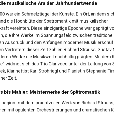
die musikalische Ära der Jahrhundertwende
0 war ein Schmelztiegel der Künste. Ein Ort, an dem sic
und die Hochblüte der Spätromantik mit musikalischer
kraft vereinten. Diese einzigartige Epoche war geprägt v
, die ihre Werke im Spannungsfeld zwischen traditione
en Ausdruck und den Anfängen moderner Musik erschuf
n Vertretern dieser Zeit zählen Richard Strauss, Gustav
 deren Werke die Musikwelt nachhaltig prägten. Mit dem 
le“ widmet sich das Trio Clarivoce unter der Leitung von 
k, Klarinettist Karl Strohriegl und Pianistin Stephanie T
ner Zeit.
s bis Mahler: Meisterwerke der Spätromantik
 beginnt mit dem prachtvollen Werk von Richard Strauss
en mit opulenten Orchestrierungen und dramatischen K