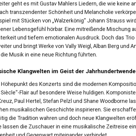
Weiter geht es mit Gustav Mahlers Liedern, die wie keine 
ach transzendenter Schönheit und Melancholie verkörpe
el mit Stücken von „Walzerkönig“ Johann Strauss wir
ener Lebensgefühl hörbar. Eine mitreißende Mischung a
iterkeit und tiefem emotionalen Ausdruck. Doch das Trio 
eiter und bringt Werke von Vally Weigl, Alban Berg und A
 die Musik in eine neue Richtung führten.
ische Klangwelten im Geist der Jahrhundertwende
r Höhepunkt des Konzerts sind die modernen Kompositio
 Siècle“-Flair auf besondere Weise huldigen. Komponiste
Kreuz, Paul Hertel, Stefan Pelzl und Shane Woodborne la
chen musikalischen Geschichte inspirieren. Sie erschaffe
eitig die Tradition wahren und doch neue Klangwelten erö
 lassen die Zuschauer in eine musikalische Zeitreise ei
enheit und Gegenwart miteinander verbindet.