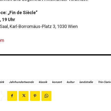
ce: „Fin de Siècle“
, 19 Uhr
aal, Karl-Borromäus-Platz 3, 1030 Wien
om
zirk
Jahrhundertwende
klassik
konzert
kultur
landstraße
Trio Clari