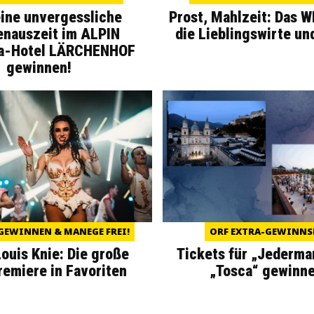
eine unvergessliche
Prost, Mahlzeit: Das 
enauszeit im ALPIN
die Lieblingswirte un
a-Hotel LÄRCHENHOF
gewinnen!
GEWINNEN & MANEGE FREI!
ORF EXTRA-GEWINNS
Louis Knie: Die große
Tickets für „Jederma
miere in Favoriten
„Tosca“ gewinne