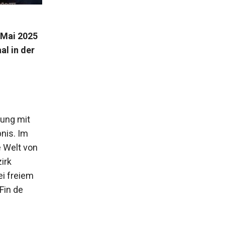
 Mai 2025
l in der
zung mit
nis. Im
 Welt von
irk
ei freiem
Fin de