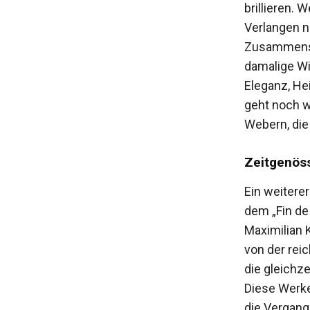
brillieren. 
Verlangen n
Zusammenspi
damalige Wi
Eleganz, He
geht noch w
Webern, die
Zeitgenöss
Ein weitere
dem „Fin de
Maximilian 
von der rei
die gleichz
Diese Werke
die Vergang