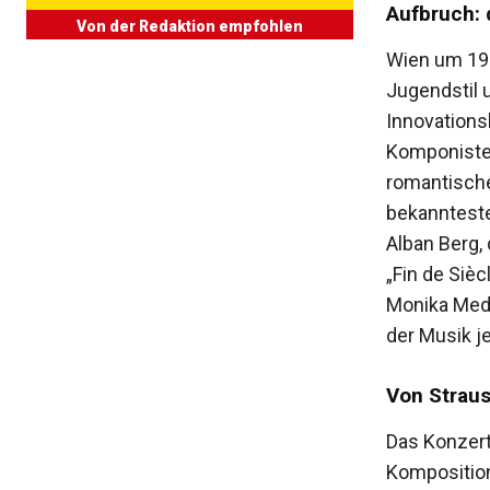
Aufbruch: 
Von der Redaktion empfohlen
Wien um 190
Jugendstil 
Innovations
Komponisten
romantisch
bekannteste
Alban Berg,
„Fin de Sièc
Monika Mede
der Musik je
Von Straus
Das Konzert
Komposition