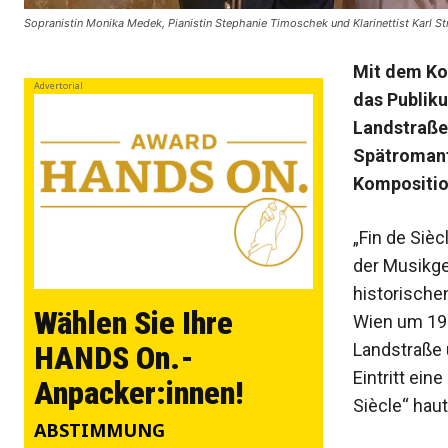
Sopranistin Monika Medek, Pianistin Stephanie Timoschek und Klarinettist Karl St
Mit dem Kon
Advertorial
das Publiku
Landstraße 
Spätromant
Kompositio
„Fin de Siè
der Musikge
historische
Wählen Sie Ihre
Wien um 190
Landstraße 
HANDS On.-
Eintritt ein
Anpacker:innen!
Siècle“ hau
ABSTIMMUNG