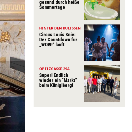
gesund durch heiße
Sommertage
HINTER DEN KULISSEN
Circus Louis Knie:
Der Countdown für
„WOW!“ läuft
OPITZGASSE 29A
Super! Endlich
wieder ein “Markt”
beim Küniglberg!