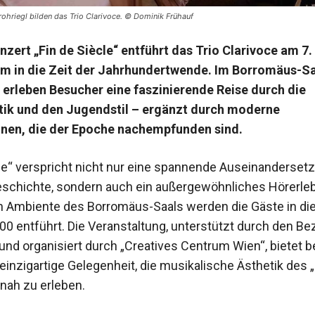
rohriegl bilden das Trio Clarivoce. © Dominik Frühauf
zert „Fin de Siècle“ entführt das Trio Clarivoce am 7.
m in die Zeit der Jahrhundertwende. Im Borromäus-Saa
erleben Besucher eine faszinierende Reise durch die
ik und den Jugendstil – ergänzt durch moderne
nen, die der Epoche nachempfunden sind.
cle“ verspricht nicht nur eine spannende Auseinanderset
schichte, sondern auch ein außergewöhnliches Hörerleb
n Ambiente des Borromäus-Saals werden die Gäste in die
0 entführt. Die Veranstaltung, unterstützt durch den Bez
und organisiert durch „Creatives Centrum Wien“, bietet b
e einzigartige Gelegenheit, die musikalische Ästhetik des „
tnah zu erleben.