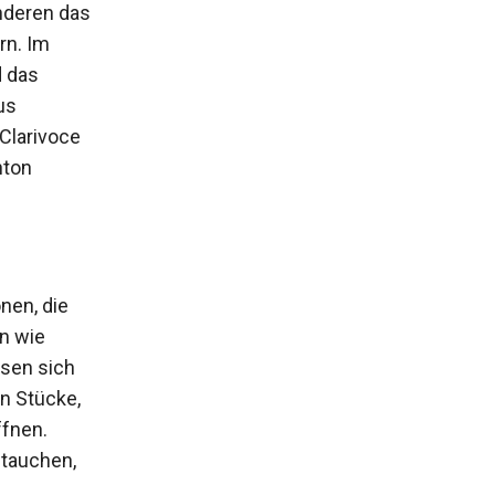
anderen das
rn. Im
d das
us
Clarivoce
nton
nen, die
n wie
ssen sich
n Stücke,
ffnen.
ntauchen,