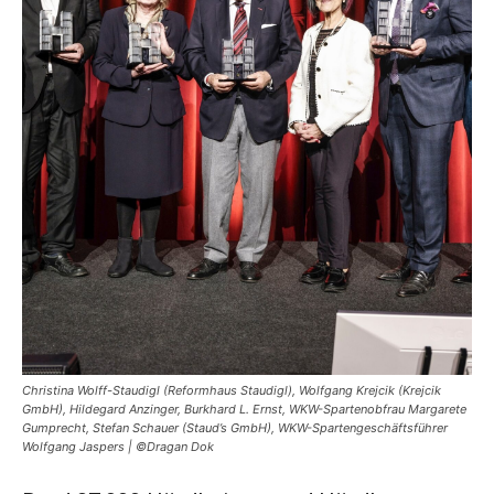
Christina Wolff-Staudigl (Reformhaus Staudigl), Wolfgang Krejcik (Krejcik
GmbH), Hildegard Anzinger, Burkhard L. Ernst, WKW-Spartenobfrau Margarete
Gumprecht, Stefan Schauer (Staud’s GmbH), WKW-Spartengeschäftsführer
Wolfgang Jaspers | ©Dragan Dok