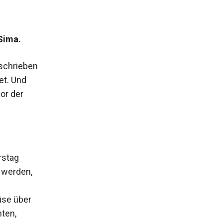
Sima.
eschrieben
et. Und
or der
rstag
5 werden,
üse über
hten,