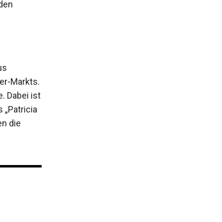
den
us
er-Markts.
. Dabei ist
 „Patricia
en die