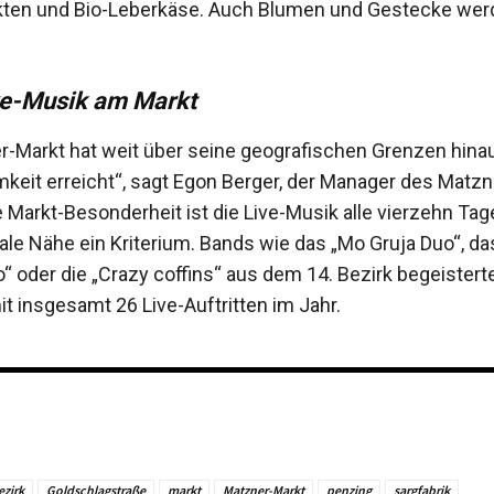
kten und Bio-Leberkäse. Auch Blumen und Gestecke wer
ve-Musik am Markt
r-Markt hat weit über seine geografischen Grenzen hina
eit erreicht“, sagt Egon Berger, der Manager des Matzn
 Markt-Besonderheit ist die Live-Musik alle vierzehn Tage
ale Nähe ein Kriterium. Bands wie das „Mo Gruja Duo“, das
o“ oder die „Crazy coffins“ aus dem 14. Bezirk begeistert
t insgesamt 26 Live-Auftritten im Jahr.
ezirk
Goldschlagstraße
markt
Matzner-Markt
penzing
sargfabrik