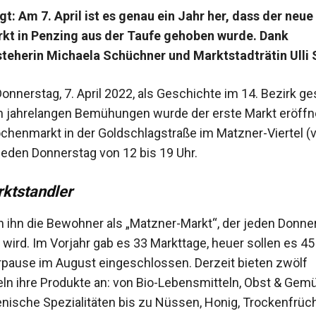
egt: Am 7. April ist es genau ein Jahr her, dass der neue
t in Penzing aus der Taufe gehoben wurde. Dank
teherin Michaela Schüchner und Marktstadträtin Ulli 
onnerstag, 7. April 2022, als Geschichte im 14. Bezirk g
 jahrelangen Bemühungen wurde der erste Markt eröffn
chenmarkt in der Goldschlagstraße im Matzner-Viertel (v
 jeden Donnerstag von 12 bis 19 Uhr.
ktstandler
n ihn die Bewohner als „Matzner-Markt“, der jeden Donne
 wird. Im Vorjahr gab es 33 Markttage, heuer sollen es 4
ause im August eingeschlossen. Derzeit bieten zwölf
ln ihre Produkte an: von Bio-Lebensmitteln, Obst & Gem
ienische Spezialitäten bis zu Nüssen, Honig, Trockenfrüc