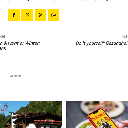
kel
Näc
n & warmer Winter:
„Do it yourself“ Gesundhei
ank
- Anzeige -