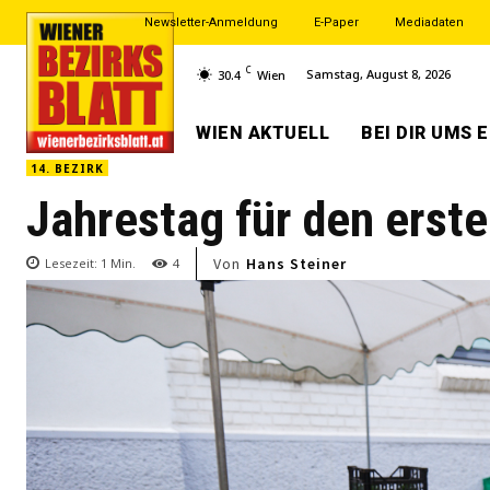
Newsletter-Anmeldung
E-Paper
Mediadaten
C
Samstag, August 8, 2026
30.4
Wien
WIEN AKTUELL
BEI DIR UMS 
14. BEZIRK
Jahrestag für den erst
Von
Hans Steiner
Lesezeit:
1
Min.
4