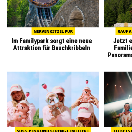
NERVENKITZEL PUR
RAUF A
Im Familypark sorgt eine neue
Jetzt 
Attraktion für Bauchkribbeln
Famili
Panoram
SÜSS, PINK UND STRENG LIMITIERT
TICKETS 