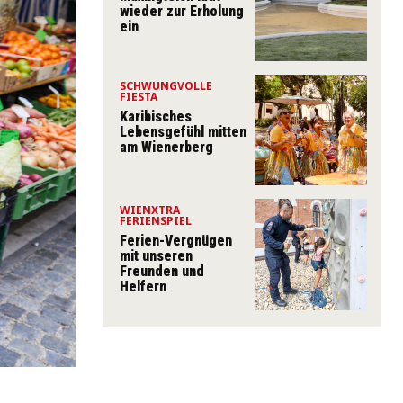
wieder zur Erholung
ein
SCHWUNGVOLLE
FIESTA
Karibisches
Lebensgefühl mitten
am Wienerberg
WIENXTRA
FERIENSPIEL
Ferien-Vergnügen
mit unseren
Freunden und
Helfern