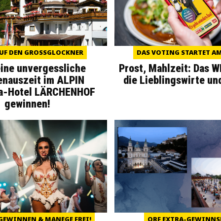
UF DEN GROSSGLOCKNER
DAS VOTING STARTET AM 
eine unvergessliche
Prost, Mahlzeit: Das 
enauszeit im ALPIN
die Lieblingswirte un
a-Hotel LÄRCHENHOF
gewinnen!
GEWINNEN & MANEGE FREI!
ORF EXTRA-GEWINNS