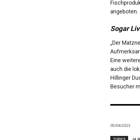
Fischprodu
angeboten.
Sogar Li
„Der Matzne
Aufmerksamk
Eine weitere
auch die lok
Hillinger Du
Besucher mi
05/04/2023
TOPICS
14. B