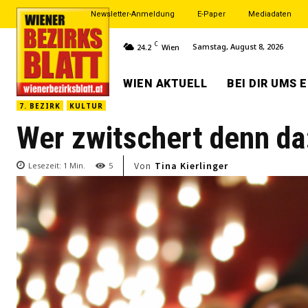
Newsletter-Anmeldung
E-Paper
Mediadaten
C
Samstag, August 8, 2026
24.2
Wien
WIEN AKTUELL
BEI DIR UMS 
7. BEZIRK
KULTUR
Wer zwitschert denn da:
Von
Tina Kierlinger
Lesezeit:
1
Min.
5