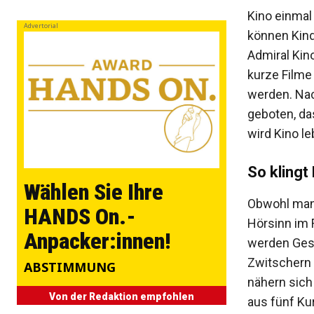
Kino einmal
Advertorial
können Kinde
Admiral Kin
kurze Filme 
werden. Nac
geboten, d
wird Kino le
So klingt
Wählen Sie Ihre
Obwohl man 
HANDS On.-
Hörsinn im 
Anpacker:innen!
werden Gesc
Zwitschern 
ABSTIMMUNG
nähern sich
Von der Redaktion empfohlen
aus fünf Ku