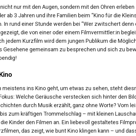
 nicht nur mit den Augen, sondern mit den Ohren erleben
r ab 3 Jahren und ihre Familien beim “Kino für die Klein
o. In rund einer Stunde werden bei “Wer zwitschert denn 
gezeigt, die von einer oder einem Filmvermittler:in beglei
h jedem Kurzfilm wird dem jungen Publikum die Möglich
as Gesehene gemeinsam zu besprechen und sich zu be
bendig!
 Kino
meistens ins Kino geht, um etwas zu sehen, steht dies
Fokus: Welche Geräusche verstecken sich hinter den Bil
hichten durch Musik erzählt, ganz ohne Worte? Vom le
bis zum kräftigen Trommelschlag – mit kleinen Lausch
 die Kinder den Filmen an. Ein liebevoll gestaltetes Film
rzfilmen, das zeigt, wie bunt Kino klingen kann – und da