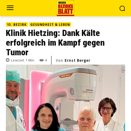
13. BEZIRK
GESUNDHEIT & LEBEN
Klinik Hietzing: Dank Kälte
erfolgreich im Kampf gegen
Tumor
Von
Ernst Berger
Lesezeit:
1
Min.
4