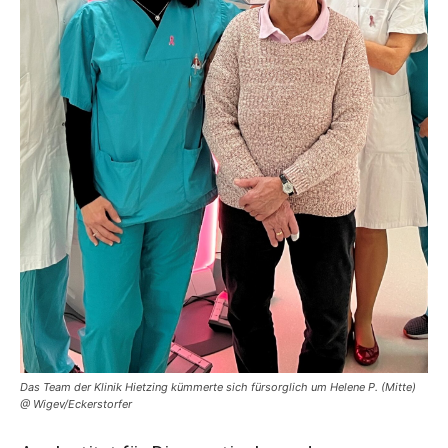
Das Team der Klinik Hietzing kümmerte sich fürsorglich um Helene P. (Mitte)
@ Wigev/Eckerstorfer