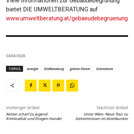
Viele Informationen zur Gebäudebegrünung
bietet DIE UMWELTBERATUNG auf
www.umweltberatung.at/gebaeudebegruenung
04/03/2026
TOPICS
energie
Erstberatung
grüner Strom
Grünstrom
Vorheriger Artikel
Nächster Artikel
Aktion scharf zu Jugend-
Unter Wien: Neue Tour zu
Kriminalität und Drogen-Handel
Geheimnissen im Atombunker