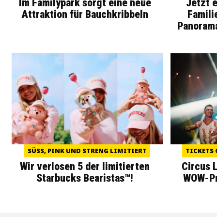
Im Familypark sorgt eine neue
Jetzt 
Attraktion für Bauchkribbeln
Famili
Panoram
SÜSS, PINK UND STRENG LIMITIERT
TICKETS 
Wir verlosen 5 der limitierten
Circus 
Starbucks Bearistas™!
WOW-Pre