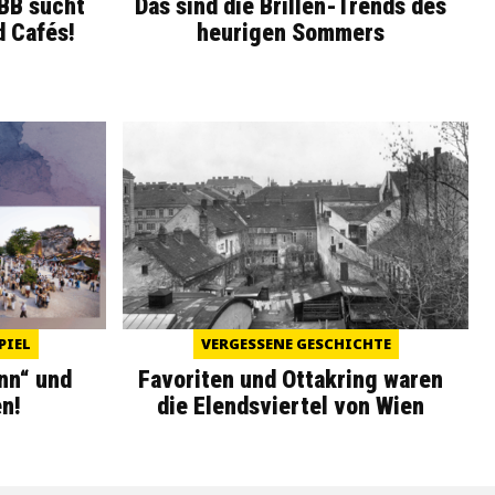
WBB sucht
Das sind die Brillen-Trends des
d Cafés!
heurigen Sommers
PIEL
VERGESSENE GESCHICHTE
nn“ und
Favoriten und Ottakring waren
n!
die Elendsviertel von Wien