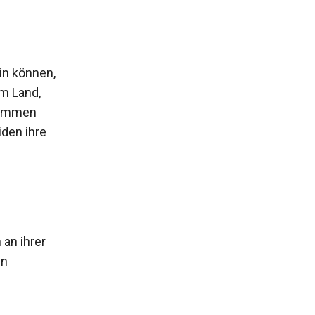
in können,
am Land,
kommen
iden ihre
an ihrer
en