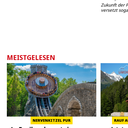
Zukunft der P
versetzt sog
MEISTGELESEN
NERVENKITZEL PUR
RAUF A