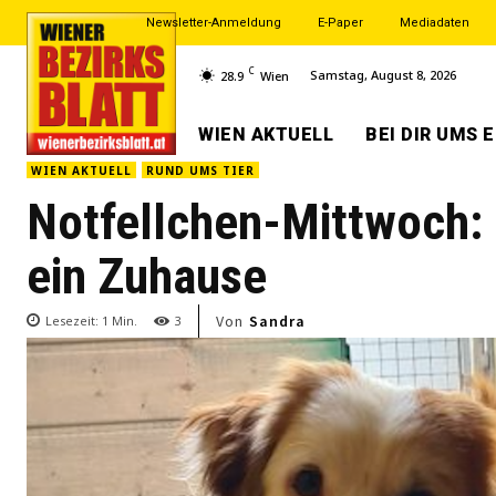
Newsletter-Anmeldung
E-Paper
Mediadaten
C
Samstag, August 8, 2026
28.9
Wien
WIEN AKTUELL
BEI DIR UMS 
WIEN AKTUELL
RUND UMS TIER
Notfellchen-Mittwoch:
ein Zuhause
Von
Sandra
Lesezeit:
1
Min.
3