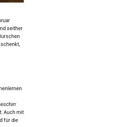
bruar
nd seither
 Burschen
 schenkt,
m
nnenlernen
geschirr
t. Auch mit
 für die