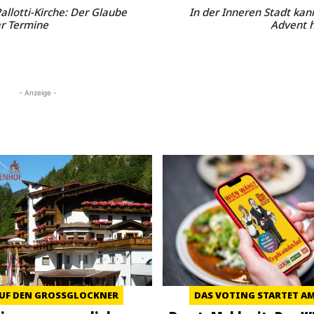
allotti-Kirche: Der Glaube
In der Inneren Stadt kann
ar Termine
Advent h
- Anzeige -
UF DEN GROSSGLOCKNER
DAS VOTING STARTET AM 