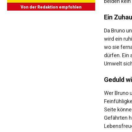
beiden kein 
Von der Redaktion empfohlen
Ein Zuhau
Da Bruno un
wird ein ruh
wo sie fern
dürfen. Ein
Umwelt sic
Geduld wi
Wer Bruno u
Feinfühligk
Seite könne
Gefährten h
Lebensfreud