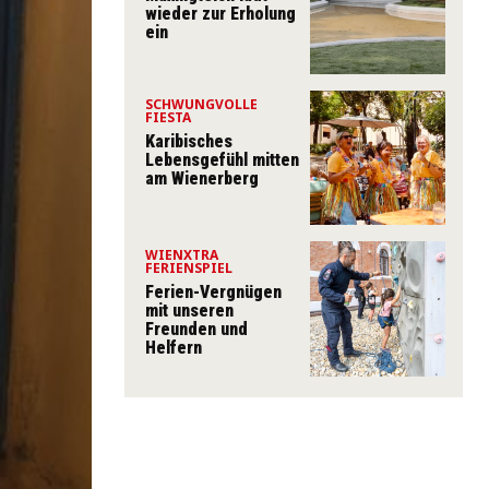
wieder zur Erholung
ein
SCHWUNGVOLLE
FIESTA
Karibisches
Lebensgefühl mitten
am Wienerberg
WIENXTRA
FERIENSPIEL
Ferien-Vergnügen
mit unseren
Freunden und
Helfern