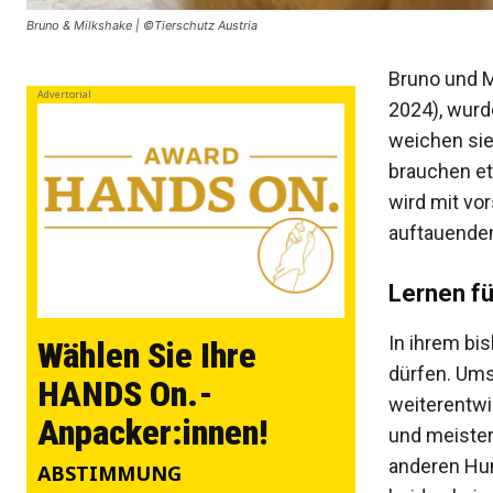
Bruno & Milkshake | ©Tierschutz Austria
Bruno und M
Advertorial
2024), wurd
weichen sie
brauchen et
wird mit vo
auftauende
Lernen f
In ihrem bi
Wählen Sie Ihre
dürfen. Umso
HANDS On.-
weiterentwi
Anpacker:innen!
und meister
anderen Hun
ABSTIMMUNG