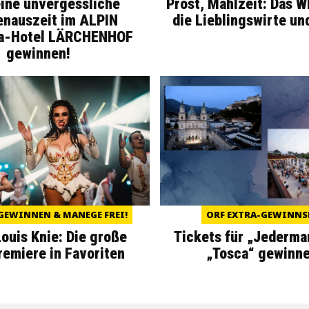
eine unvergessliche
Prost, Mahlzeit: Das 
enauszeit im ALPIN
die Lieblingswirte un
a-Hotel LÄRCHENHOF
gewinnen!
GEWINNEN & MANEGE FREI!
ORF EXTRA-GEWINNS
Louis Knie: Die große
Tickets für „Jederma
miere in Favoriten
„Tosca“ gewinne