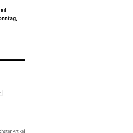
ail
onntag,
a
hster Artikel