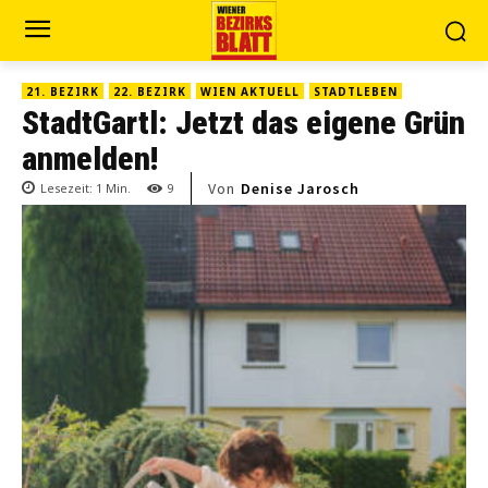
21. BEZIRK
22. BEZIRK
WIEN AKTUELL
STADTLEBEN
StadtGartl: Jetzt das eigene Grün
anmelden!
Von
Denise Jarosch
Lesezeit:
1
Min.
9