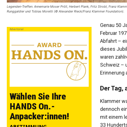
Legenden-Treffen: Annemarie Moser Pröll, Herbert Plank, Fritz Strobl, Franz Klamm
Runggaldier und Tobias Moretti (© Alexander Rieck/Franz Klammer Foundation).
Genau 50 Ja
Advertorial
Februar 197
Abfahrt – e
dieses Jubil
waren zahlr
Schweiz – u
Erinnerung 
Der Tag, 
Wählen Sie Ihre
Klammer war 
HANDS On.-
dennoch ein
Anpacker:innen!
mit einem l
33 Hunderts
ABSTIMMUNG