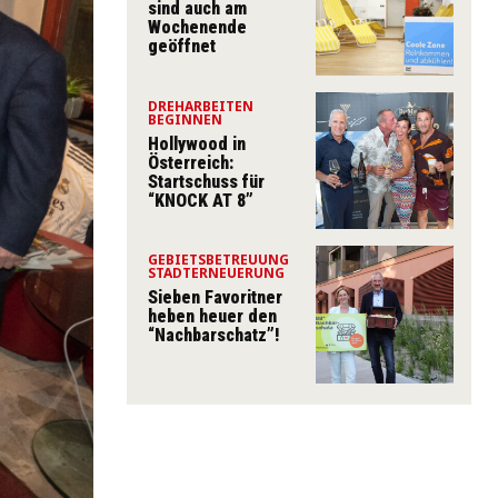
sind auch am
Wochenende
geöffnet
DREHARBEITEN
BEGINNEN
Hollywood in
Österreich:
Startschuss für
“KNOCK AT 8”
GEBIETSBETREUUNG
STADTERNEUERUNG
Sieben Favoritner
heben heuer den
“Nachbarschatz”!