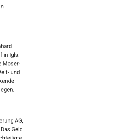
en
nhard
in Igls.
ie Moser-
elt- und
ckende
iegen.
herung AG,
 Das Geld
hteiligte