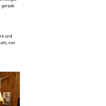
e gerade
ere und
ehr, von