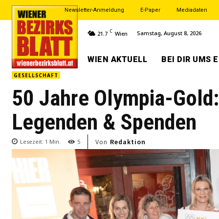
Newsletter-Anmeldung
E-Paper
Mediadaten
C
Samstag, August 8, 2026
21.7
Wien
WIEN AKTUELL
BEI DIR UMS 
GESELLSCHAFT
50 Jahre Olympia-Gold:
Legenden & Spenden
Von
Redaktion
Lesezeit:
1
Min.
5