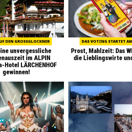
UF DEN GROSSGLOCKNER
DAS VOTING STARTET AM 
eine unvergessliche
Prost, Mahlzeit: Das 
enauszeit im ALPIN
die Lieblingswirte un
a-Hotel LÄRCHENHOF
gewinnen!