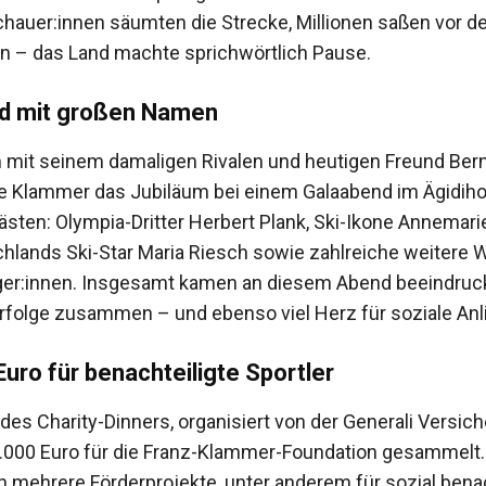
hauer:innen säumten die Strecke, Millionen saßen vor d
n – das Land machte sprichwörtlich Pause.
d mit großen Namen
mit seinem damaligen Rivalen und heutigen Freund Ber
te Klammer das Jubiläum bei einem Galaabend im Ägidihof 
ästen: Olympia-Dritter Herbert Plank, Ski-Ikone Annemar
schlands Ski-Star Maria Riesch sowie zahlreiche weitere W
ger:innen. Insgesamt kamen an diesem Abend beeindru
Erfolge zusammen – und ebenso viel Herz für soziale Anl
uro für benachteiligte Sportler
es Charity-Dinners, organisiert von der Generali Versic
000 Euro für die Franz-Klammer-Foundation gesammelt.
in mehrere Förderprojekte, unter anderem für sozial benac