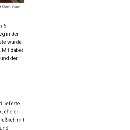
d Stock, Peter
m 5.
g in der
ute wurde
. Mit dabei
 und der
 lieferte
, ehe er
ießlich mit
Rund