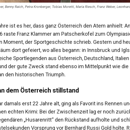
er, Benny Raich, Petra Kronberger, Tobias Moretti, Maria Riesch, Franz Weber, Leonhar
hre ist es her, dass ganz Österreich den Atem anhielt: A
6 raste Franz Klammer am Patscherkofel zum Olympiasie
in Moment, der Sportgeschichte schrieb. Gestern und he
äum dort gefeiert, wo alles begann: in Innsbruck und Igls
eiche Sportlegenden aus Österreich, Deutschland, Italien
nd der gute Zweck stand ebenso im Mittelpunkt wie die
an den historischen Triumph.
an dem Österreich stillstand
damals erst 22 Jahre alt, ging als Favorit ins Rennen und
en echten Krimi: Bei der Zwischenzeit lag er noch zurück
egendären „Husarenritt“ den Rückstand aufholte und schl
telsekunden Vorsprung vor Bernhard Russi Gold holte. 