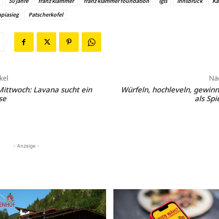
50 jahre
franz klammer
franz klammer foundation
Igls
Innsbruck
Ka
piasieg
Patscherkofel
kel
Näc
Mittwoch: Lavana sucht ein
Würfeln, hochleveln, gewin
se
als Spi
- Anzeige -