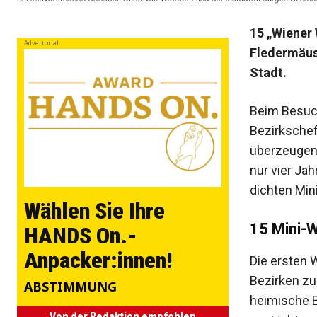
15 „Wiener
Advertorial
Fledermäuse
Stadt.
Beim Besuch
Bezirkschef
überzeugen,
nur vier Ja
dichten Min
Wählen Sie Ihre
15 Mini-W
HANDS On.-
Anpacker:innen!
Die ersten 
Bezirken zu
ABSTIMMUNG
heimische B
Von der Redaktion empfohlen