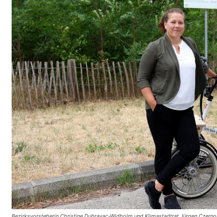
Bezirksvorsteherin Christine Dubravac-Widholm und Klimastadtrat Jürgen Czerno