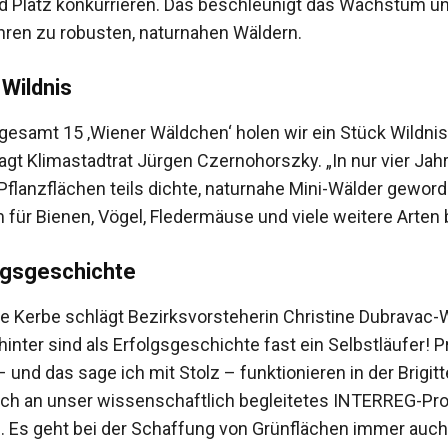
d Platz konkurrieren. Das beschleunigt das Wachstum und
ren zu robusten, naturnahen Wäldern.
 Wildnis
sgesamt 15 ‚Wiener Wäldchen‘ holen wir ein Stück Wildnis
sagt Klimastadtrat Jürgen Czernohorszky. „In nur vier Jah
Pflanzflächen teils dichte, naturnahe Mini-Wälder geword
für Bienen, Vögel, Fledermäuse und viele weitere Arten b
lgsgeschichte
che Kerbe schlägt Bezirksvorsteherin Christine Dubravac-
hinter sind als Erfolgsgeschichte fast ein Selbstläufer! P
 und das sage ich mit Stolz – funktionieren in der Brigitt
ch an unser wissenschaftlich begleitetes INTERREG-Proj
. Es geht bei der Schaffung von Grünflächen immer auc