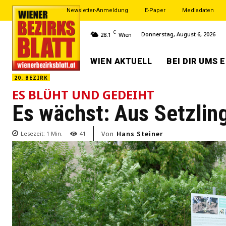
Newsletter-Anmeldung
E-Paper
Mediadaten
C
Donnerstag, August 6, 2026
28.1
Wien
WIEN AKTUELL
BEI DIR UMS 
20. BEZIRK
ES BLÜHT UND GEDEIHT
Es wächst: Aus Setzlin
Von
Hans Steiner
Lesezeit:
1
Min.
41