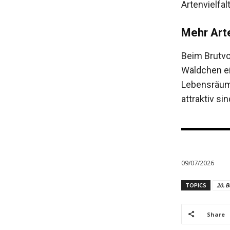
Artenvielfalt
Mehr Arte
Beim Brutvo
Wäldchen e
Lebensräume
attraktiv s
09/07/2026
TOPICS
20. B
Share