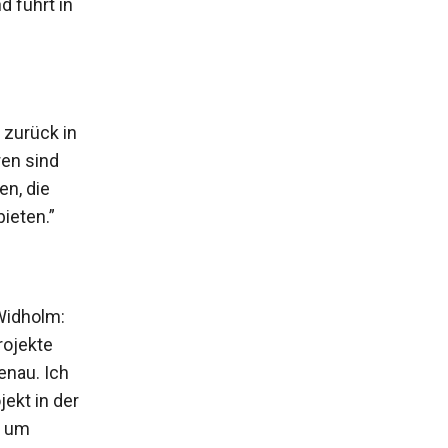
 führt in
 zurück in
ren sind
en, die
ieten.”
Widholm:
rojekte
enau. Ich
ekt in der
h um