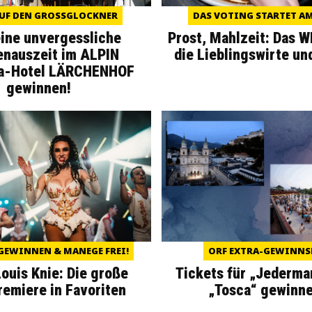
UF DEN GROSSGLOCKNER
DAS VOTING STARTET AM 
eine unvergessliche
Prost, Mahlzeit: Das 
enauszeit im ALPIN
die Lieblingswirte un
a-Hotel LÄRCHENHOF
gewinnen!
GEWINNEN & MANEGE FREI!
ORF EXTRA-GEWINNS
Louis Knie: Die große
Tickets für „Jederma
miere in Favoriten
„Tosca“ gewinne