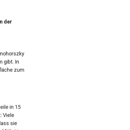
n der
rnohorszky
 gibt. In
nfläche zum
ile in 15
 Viele
dass sie