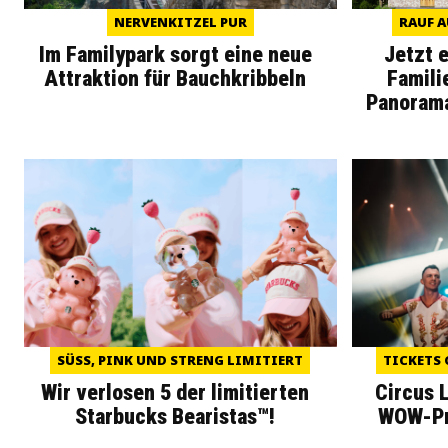
NERVENKITZEL PUR
RAUF A
Im Familypark sorgt eine neue
Jetzt 
Attraktion für Bauchkribbeln
Famili
Panoram
SÜSS, PINK UND STRENG LIMITIERT
TICKETS 
Wir verlosen 5 der limitierten
Circus 
Starbucks Bearistas™!
WOW-Pre