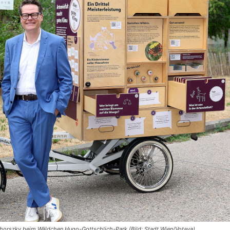
horszky beim Wäldchen Hugo-Gottschlich-Park (Bild: Stadt Wien/Votava).