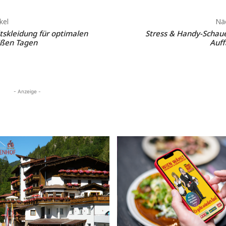
kel
Näc
tskleidung für optimalen
Stress & Handy-Schau
ißen Tagen
Auff
- Anzeige -