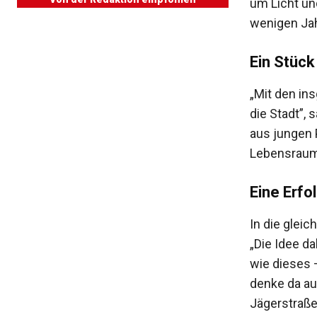
um Licht un
wenigen Jah
Ein Stück
„Mit den in
die Stadt”, 
aus jungen 
Lebensraum 
Eine Erfo
In die glei
„Die Idee da
wie dieses –
denke da au
Jägerstraße