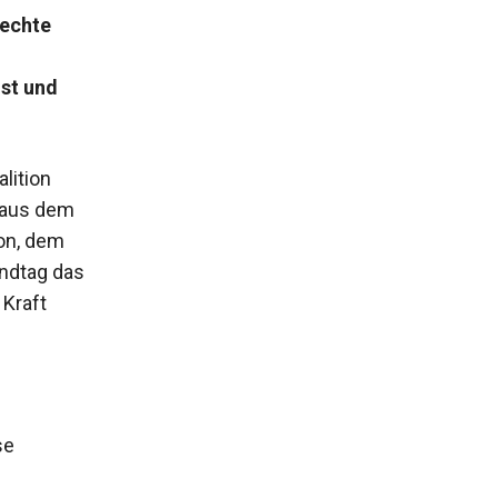
Rechte
st und
lition
 aus dem
on, dem
andtag das
 Kraft
se