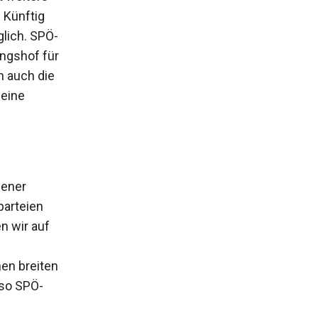
 Künftig
glich. SPÖ-
ungshof für
h auch die
 eine
iener
parteien
n wir auf
en breiten
 so SPÖ-