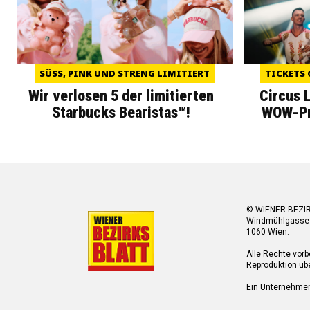
SÜSS, PINK UND STRENG LIMITIERT
TICKETS 
Wir verlosen 5 der limitierten
Circus 
Starbucks Bearistas™!
WOW-Pre
© WIENER BEZI
Windmühlgasse
1060 Wien.
Alle Rechte vorb
Reproduktion übe
Ein Unternehme