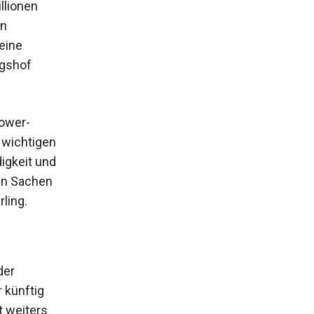
llionen
en
eine
ngshof
lower-
 wichtigen
digkeit und
in Sachen
ling.
der
 künftig
t weiters