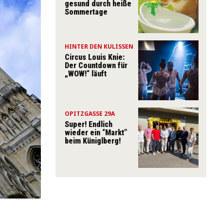
gesund durch heiße
Sommertage
HINTER DEN KULISSEN
Circus Louis Knie:
Der Countdown für
„WOW!“ läuft
OPITZGASSE 29A
Super! Endlich
wieder ein “Markt”
beim Küniglberg!