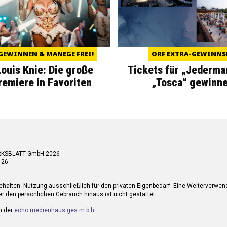
GEWINNEN & MANEGE FREI!
ORF EXTRA-GEWINNS
Louis Knie: Die große
Tickets für „Jederma
miere in Favoriten
„Tosca“ gewinne
RKSBLATT GmbH 2026
 26
ehalten. Nutzung ausschließlich für den privaten Eigenbedarf. Eine Weiterverwe
r den persönlichen Gebrauch hinaus ist nicht gestattet.
n der
echo medienhaus ges.m.b.h.