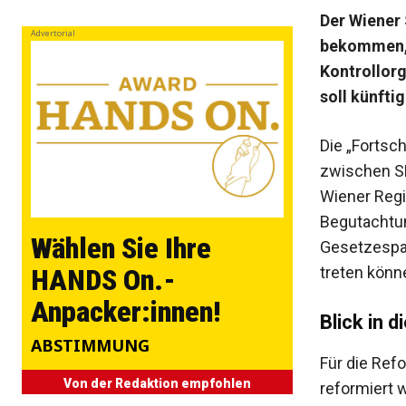
Der Wiener
Advertorial
bekommen, 
Kontrollor
soll künfti
Die „Fortsch
zwischen S
Wiener Reg
Begutachtun
Wählen Sie Ihre
Gesetzespak
treten könn
HANDS On.-
Anpacker:innen!
Blick in 
ABSTIMMUNG
Für die Re
Von der Redaktion empfohlen
reformiert w