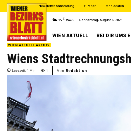
Newsletter-Anmeldung
E-Paper
Mediadaten
C
Donnerstag, August 6, 2026
35
Wien
WIEN AKTUELL
BEI DIR UMS 
WIEN AKTUELL ARCHIV
Wiens Stadtrechnungsh
Von
Redaktion
Lesezeit:
1
Min.
1