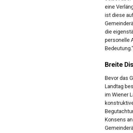
eine Verlän
ist diese au
Gemeinderät
die eigenst
personelle 
Bedeutung.
Breite Di
Bevor das G
Landtag bes
im Wiener L
konstruktiv
Begutachtun
Konsens an 
Gemeinderä