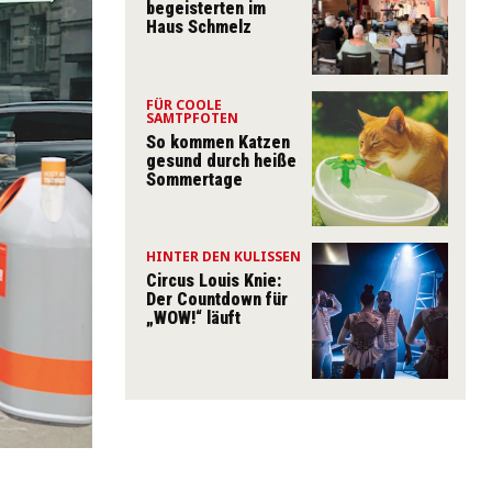
begeisterten im
Haus Schmelz
FÜR COOLE
SAMTPFOTEN
So kommen Katzen
gesund durch heiße
Sommertage
HINTER DEN KULISSEN
Circus Louis Knie:
Der Countdown für
„WOW!“ läuft