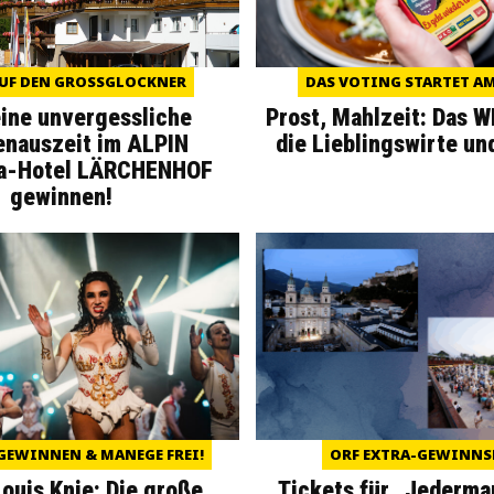
UF DEN GROSSGLOCKNER
DAS VOTING STARTET AM 
eine unvergessliche
Prost, Mahlzeit: Das 
enauszeit im ALPIN
die Lieblingswirte un
a-Hotel LÄRCHENHOF
gewinnen!
GEWINNEN & MANEGE FREI!
ORF EXTRA-GEWINNS
Louis Knie: Die große
Tickets für „Jederma