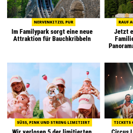
NERVENKITZEL PUR
RAUF A
Im Familypark sorgt eine neue
Jetzt 
Attraktion für Bauchkribbeln
Famili
Panoram
SÜSS, PINK UND STRENG LIMITIERT
TICKETS 
Wir verlosen 5 der limitierten
Circus 