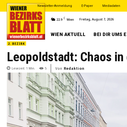
Newsletter-Anmeldung
E-Paper
Mediadaten
C
Freitag, August 7, 2026
22.9
Wien
WIEN AKTUELL
BEI DIR UMS 
2. BEZIRK
Leopoldstadt: Chaos in
Von
Redaktion
Lesezeit:
1
Min.
5