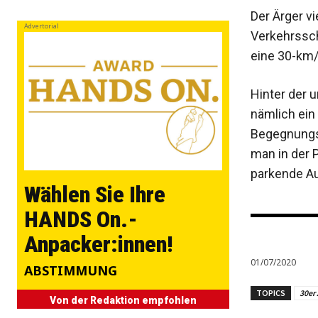
Der Ärger vi
Advertorial
Verkehrssch
eine 30-km/
Hinter der 
nämlich ein
Begegnungs
man in der 
parkende Au
Wählen Sie Ihre
HANDS On.-
Anpacker:innen!
01/07/2020
ABSTIMMUNG
TOPICS
30er
Von der Redaktion empfohlen