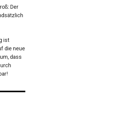
roß: Der
ndsätzlich
 ist
uf die neue
rum, dass
Durch
bar!