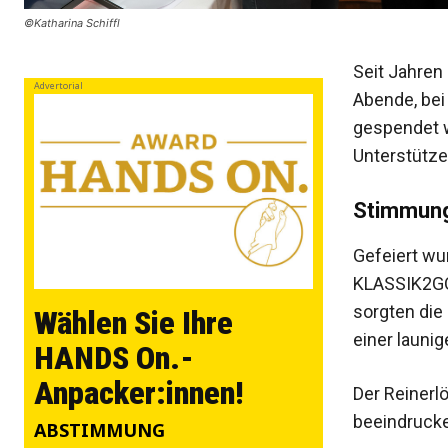
©Katharina Schiffl
Seit Jahren
Advertorial
Abende, bei
gespendet w
Unterstütze
Stimmung
Gefeiert wu
KLASSIK2GO 
sorgten die
Wählen Sie Ihre
einer launi
HANDS On.-
Anpacker:innen!
Der Reinerl
beeindrucke
ABSTIMMUNG