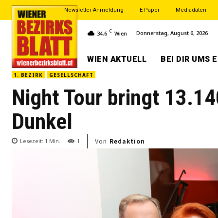
Newsletter-Anmeldung
E-Paper
Mediadaten
C
Donnerstag, August 6, 2026
34.6
Wien
WIEN AKTUELL
BEI DIR UMS 
1. BEZIRK
GESELLSCHAFT
Night Tour bringt 13.14
Dunkel
Von
Redaktion
Lesezeit:
1
Min.
1