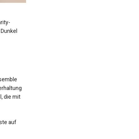
rity-
 Dunkel
nsemble
erhaltung
, die mit
ste auf