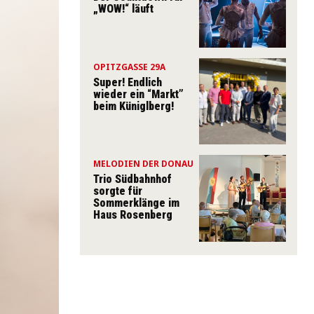
„WOW!“ läuft
OPITZGASSE 29A
Super! Endlich
wieder ein “Markt”
beim Küniglberg!
MELODIEN DER DONAU
Trio Südbahnhof
sorgte für
Sommerklänge im
Haus Rosenberg