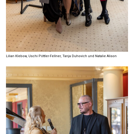
Lilian Klebow, Uschi Pöttler-Fellner, Tanja Duhovich und Natalie Alison