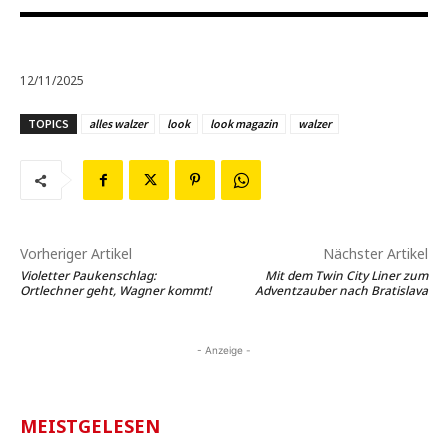
12/11/2025
TOPICS
alles walzer
look
look magazin
walzer
Vorheriger Artikel
Nächster Artikel
Violetter Paukenschlag:
Mit dem Twin City Liner zum
Ortlechner geht, Wagner kommt!
Adventzauber nach Bratislava
- Anzeige -
MEISTGELESEN