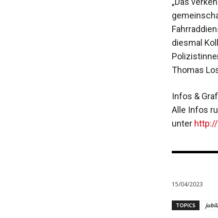
„Das verkeh
gemeinschaf
Fahrraddien
diesmal Kol
Polizistinn
Thomas Losk
Infos & Gra
Alle Infos 
unter
http:/
15/04/2023
TOPICS
jubi