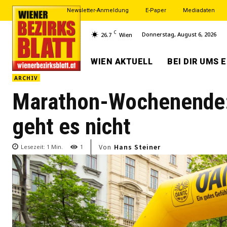
Newsletter-Anmeldung
E-Paper
Mediadaten
C
Donnerstag, August 6, 2026
26.7
Wien
WIEN AKTUELL
BEI DIR UMS 
ARCHIV
Marathon-Wochenende:
geht es nicht
Von
Hans Steiner
Lesezeit:
1
Min.
1