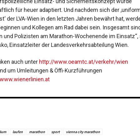
rspolizeiliche Einsatz- und Sicherheitskonzept wurde
tlich für heuer adaptiert. Und nachdem sich der ,uniform
st‘ der LVA-Wien in den letzten Jahren bewährt hat, werd
leginnen und Kollegen am Rad dabei sein. Insgesamt sin
en und Polizisten am Marathon-Wochenende im Einsatz“,
o, Einsatzleiter der Landesverkehrsabteilung Wien.
fiken auch unter
http://www.oeamtc.at/verkehr/wien
rund um Umleitungen & Öffi-Kurzführungen
/www.wienerlinien.at
läum
laufen
marathon
sport
vienna city marathon