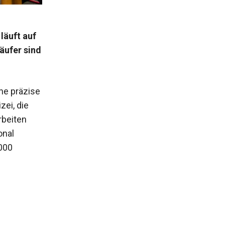
läuft auf
äufer sind
ne präzise
zei, die
rbeiten
onal
.000