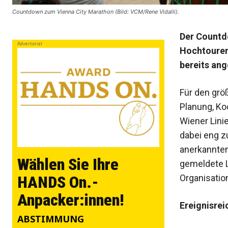
Countdown zum Vienna City Marathon (Bild: VCM/Rene Vidalli).
Der Countdo
Advertorial
Hochtouren.
bereits an
Für den grö
Planung, Ko
Wiener Lini
dabei eng z
anerkannten 
Wählen Sie Ihre
gemeldete L
Organisation
HANDS On.-
Anpacker:innen!
Ereignisre
ABSTIMMUNG