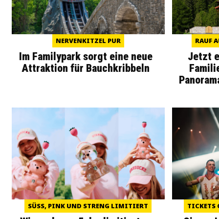
NERVENKITZEL PUR
RAUF A
Im Familypark sorgt eine neue
Jetzt 
Attraktion für Bauchkribbeln
Famili
Panoram
SÜSS, PINK UND STRENG LIMITIERT
TICKETS 