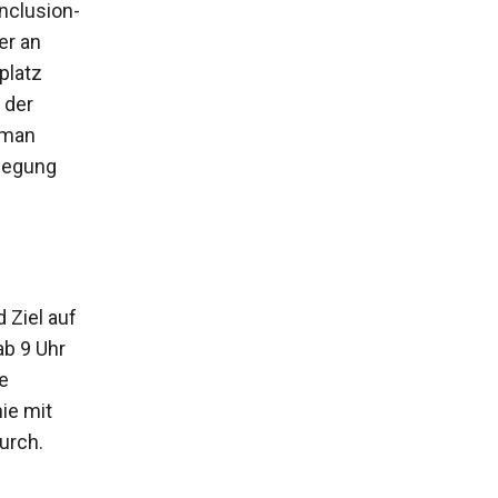
nclusion-
er an
platz
 der
 man
wegung
 Ziel auf
ab 9 Uhr
e
ie mit
urch.