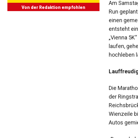
Am Samstag,
Von der Redaktion empfohlen
Run geplant
einen gemei
entsteht ei
„Vienna 5K“
laufen, geh
hochleben l
Lauffreudi
Die Maratho
der Ringstra
Reichsbrück
Wienzeile bi
Autos gemi