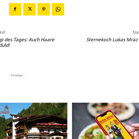
kel
Näc
pp des Tages: Auch Haare
Sternekoch Lukas Mraz 
uld!
- Anzeige -