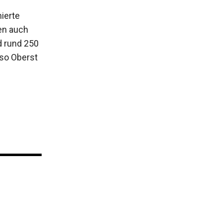
ierte
en auch
d rund 250
 so Oberst