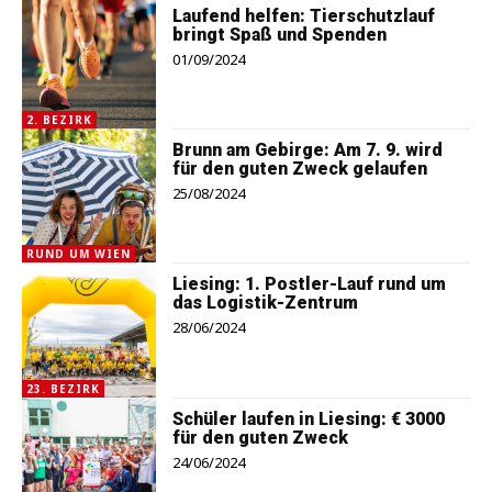
Laufend helfen: Tierschutzlauf
bringt Spaß und Spenden
01/09/2024
2. BEZIRK
Brunn am Gebirge: Am 7. 9. wird
für den guten Zweck gelaufen
25/08/2024
RUND UM WIEN
Liesing: 1. Postler-Lauf rund um
das Logistik-Zentrum
28/06/2024
23. BEZIRK
Schüler laufen in Liesing: € 3000
für den guten Zweck
24/06/2024