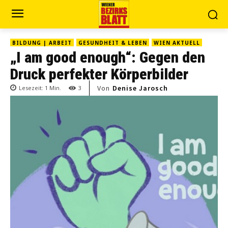
BILDUNG | ARBEIT
GESUNDHEIT & LEBEN
WIEN AKTUELL
„I am good enough“: Gegen den
Druck perfekter Körperbilder
Von
Denise Jarosch
Lesezeit:
1
Min.
3