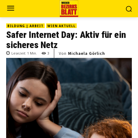
BILDUNG | ARBEIT
WIEN AKTUELL
Safer Internet Day: Aktiv für ein
sicheres Netz
Von
Michaela Görlich
Lesezeit:
1
Min.
3