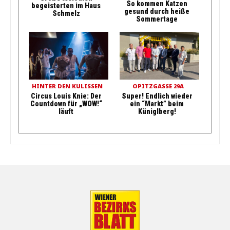
So kommen Katzen
begeisterten im Haus
gesund durch heiße
Schmelz
Sommertage
HINTER DEN KULISSEN
OPITZGASSE 29A
Circus Louis Knie: Der
Super! Endlich wieder
Countdown für „WOW!“
ein “Markt” beim
läuft
Küniglberg!