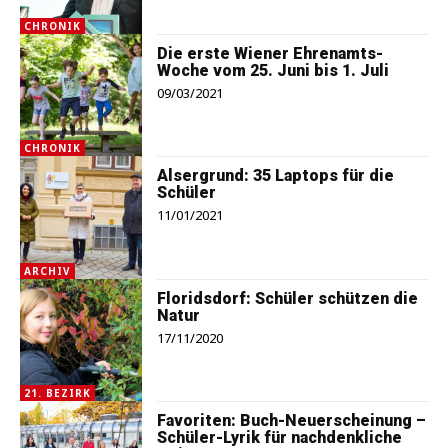
CHRONIK
Die erste Wiener Ehrenamts-
Woche vom 25. Juni bis 1. Juli
09/03/2021
CHRONIK
Alsergrund: 35 Laptops für die
Schüler
11/01/2021
ARCHIV
Floridsdorf: Schüler schützen die
Natur
17/11/2020
21. BEZIRK
Favoriten: Buch-Neuerscheinung –
Schüler-Lyrik für nachdenkliche