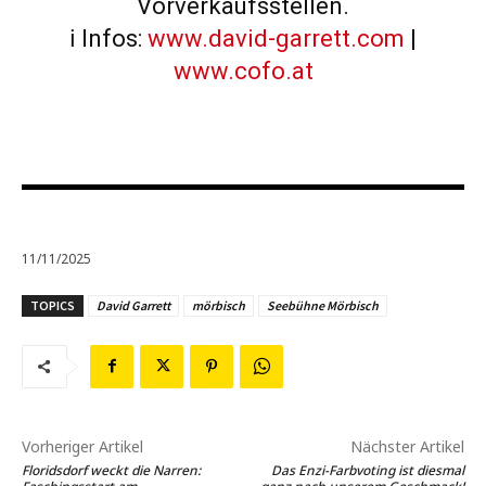
Vorverkaufsstellen.
ℹ️ Infos:
www.david-garrett.com
|
www.cofo.at
11/11/2025
TOPICS
David Garrett
mörbisch
Seebühne Mörbisch
Vorheriger Artikel
Nächster Artikel
Floridsdorf weckt die Narren:
Das Enzi-Farbvoting ist diesmal