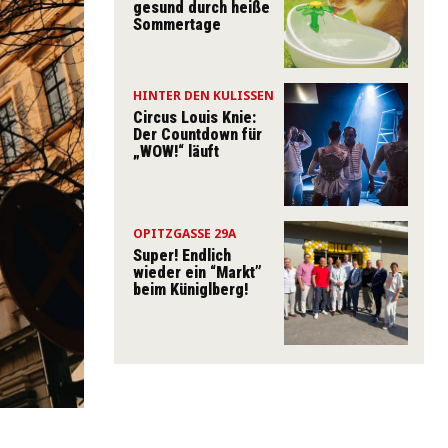
gesund durch heiße
Sommertage
HINTER DEN KULISSEN
Circus Louis Knie:
Der Countdown für
„WOW!“ läuft
OPITZGASSE 29A
Super! Endlich
wieder ein “Markt”
beim Küniglberg!