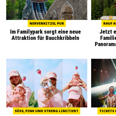
NERVENKITZEL PUR
RAUF A
Im Familypark sorgt eine neue
Jetzt 
Attraktion für Bauchkribbeln
Famili
Panoram
SÜSS, PINK UND STRENG LIMITIERT
TICKETS 