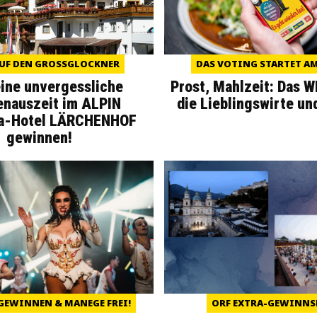
UF DEN GROSSGLOCKNER
DAS VOTING STARTET AM 
eine unvergessliche
Prost, Mahlzeit: Das 
enauszeit im ALPIN
die Lieblingswirte un
a-Hotel LÄRCHENHOF
gewinnen!
GEWINNEN & MANEGE FREI!
ORF EXTRA-GEWINNS