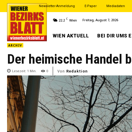
Newsletter-Anmeldung
E-Paper
Mediadaten
C
Freitag, August 7, 2026
22.2
Wien
WIEN AKTUELL
BEI DIR UMS 
ARCHIV
Der heimische Handel b
Von
Redaktion
Lesezeit:
1
Min.
0