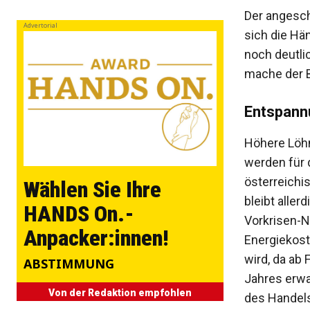
Der angesch
Advertorial
sich die Hä
noch deutli
mache der B
Entspann
Höhere Löhn
werden für 
österreichi
Wählen Sie Ihre
bleibt aller
HANDS On.-
Vorkrisen-N
Anpacker:innen!
Energiekost
wird, da ab 
ABSTIMMUNG
Jahres erwar
Von der Redaktion empfohlen
des Handel