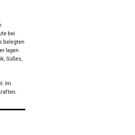
n
te bei
s belegten
er lagen
k, Süßes,
l. Im
raften.