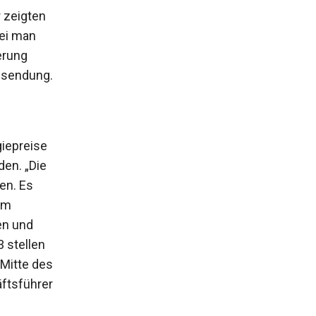
 zeigten
ei man
erung
ssendung.
iepreise
en. „Die
en. Es
dem
en und
 stellen
 Mitte des
äftsführer